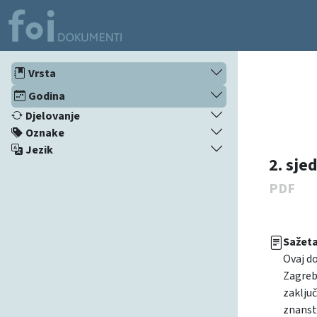
Vrsta
Godina
Djelovanje
Oznake
Jezik
2. sje
PDF
Sažet
Ovaj do
Zagrebu
zaključ
znanstv