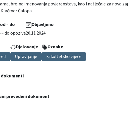
ma, brojna imenovanja povjerenstava, kao i natječaje za nova zapo
 Klačmer Čalopa.
 od – do
Objavljeno
4 – do opoziva
20.11.2024
Djelovanje
Oznake
red
Upravljanje
Fakultetsko vijeće
i dokumenti
ani prevedeni dokument