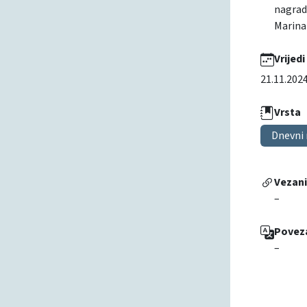
nagrada
Marina
Vrijedi
21.11.202
Vrsta
Dnevni 
Vezan
–
Povez
–