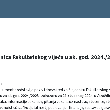
dnica Fakultetskog vijeća u ak. god. 2024./
ak
kument predstavlja poziv i dnevni red za 2. sjednicu Fakultetskog v
 za ak. god. 2024./2025., zakazanu za 21. studenog 2024. u Varaždinu
aka, informacije dekanice, pitanja vezana uz nastavu, studente, s
enoistraživačku djelatnost, poslovanje i financije, sustav osigur