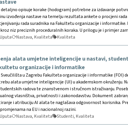
nastave
detaljno opisuje korake (hodogram) potrebne za izdavanje potvrde
inu izvođenja nastave na temelju rezultata ankete o procjeni rada 
jenjivanju rada suradnika na Fakultetu organizacije i informatike.
roz niz preciznih proceduralnih koraka. U prilogu je i primjer zam
Uputa
Nastava, Kvaliteta
Kvaliteta
tenja alata umjetne inteligencije u nastavi, student
ultetu organizacije i informatike
veučilišta u Zagrebu Fakulteta organizacije i informatike (FOI) def
rebu alata umjetne inteligencije (UI) u akademskom okruženju. Nag
i studentskih radova te znanstvenom i stručnom istraživanju. Pos
tualnog vlasništva, privatnosti i zakonodavstvu. Dokument zabranj
tiranje i atribuciju AI alata te naglašava odgovornost korisnika. 
romjenama na EU i nacionalnoj razini.
Uputa
Nastava, Kvaliteta
Studenti, Kvaliteta