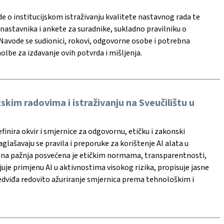
 o institucijskom istraživanju kvalitete nastavnog rada te
nastavnika i ankete za suradnike, sukladno pravilniku o
 Navode se sudionici, rokovi, odgovorne osobe i potrebna
olbe za izdavanje ovih potvrda i mišljenja.
skim radovima i istraživanju na Sveučilištu u
inira okvir i smjernice za odgovornu, etičku i zakonski
lašavaju se pravila i preporuke za korištenje AI alata u
ebna pažnja posvećena je etičkim normama, transparentnosti,
uje primjenu AI u aktivnostima visokog rizika, propisuje jasne
Predviđa redovito ažuriranje smjernica prema tehnološkim i