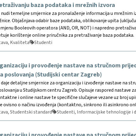
traživanju baza podataka i mrežnih izvora
nudi temeljne smjernice za pronalaženje informacija u mrežnim
ižnice. Objašnjava odabir baze podataka, oblikovanje upita (uključ
rimjenu Booleovih operatora (AND, OR, NOT) i napredno pretraživan
jetuje korištenje online priručnika za pretraživanje baza podataka.
ava, Kvaliteta
Studenti
ganizaciju i provođenje nastave na stručnom prije
ja poslovanja (Studijski centar Zagreb)
daje detaljne smjernice za organizaciju i izvođenje nastave na st
poslovanja u Studijskom centru Zagreb. Opisuje raspored nastave z
taktne i online nastave te specifične slučajeve vezane uz broj upi
 ovisno o načinu izvođenja (kontaktno, sinkrono ili asinkrono onli
ava, Studentski standard
Studenti, Informacijske tehnologije i di
ganizaciju i provođenje nastave na stručnom prije