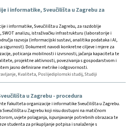
e i informatike, Sveučilišta u Zagrebu za
e i informatike, Sveučilišta u Zagrebu, za razdoblje
, SWOT analizu, istraživačku infrastrukturu (laboratorije i
ručja razvoja (informacijski sustavi, analitika podataka i AI,
a sigurnost). Dokument navodi konkretne ciljeve i mjere za
cije, poticanja mobilnosti i izvrsnosti, jačanja kapaciteta te
valitete, projektne aktivnosti, povezivanja s gospodarstvom i
tem jasno definirane metrike i odgovornosti.
avljanje, Kvaliteta, Poslijediplomski studij, Studiji
veučilišta u Zagrebu - procedura
e Fakulteta organizacije i informatike Sveučilišta u Zagrebu.
Sveučilišta u Zagrebu koji nisu dostupni na matičnom
atorom, uvjete polaganja, ispunjavanje potrebnih obrazaca te
ze studenta za prikupljanje potpisa i snalaženje s