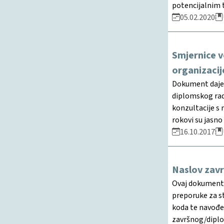
potencijalnim 
05.02.2020
Smjernice v
organizacij
Dokument daje d
diplomskog rada
konzultacije s 
rokovi su jasno
16.10.2017
Naslov zav
Ovaj dokument j
preporuke za st
koda te navođen
završnog/diplom