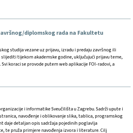
e završnog/diplomskog rada na Fakultetu
g studija vezane uz prijavu, izradu i predaju završnog ili
slijediti tijekom akademske godine, uključujući prijavu teme,
. Svi koraci se provode putem web aplikacije FOI-radovi, a
ganizacije i informatike Sveučilišta u Zagrebu. Sadrži upute i
stranica, navođenje i oblikovanje slika, tablica, programskog
 daje detaljan opis sadržaja pojedinih poglavlja
, te pruža primjere navođenja izvora i literature. Cilj