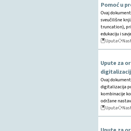
Pomoć u pre
Ovaj dokument 
sveučilišne knj
truncation), p
edukaciju i sav
Uputa
Nast
Upute za or
digitalizaci
Ovaj dokument 
digitalizacija 
kombinacije kon
održane nastave
Uputa
Nast
Upute za or