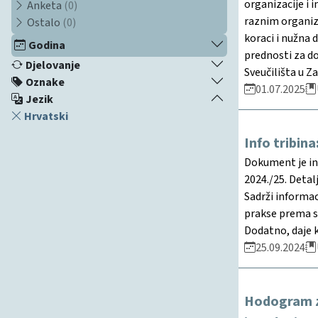
organizacije i 
Anketa
(0)
raznim organiza
Ostalo
(0)
koraci i nužna 
Godina
prednosti za d
Djelovanje
Sveučilišta u Z
Oznake
01.07.2025
Jezik
Hrvatski
Info tribin
Dokument je in
2024./25. Detal
Sadrži informa
prakse prema s
Dodatno, daje 
25.09.2024
Hodogram za