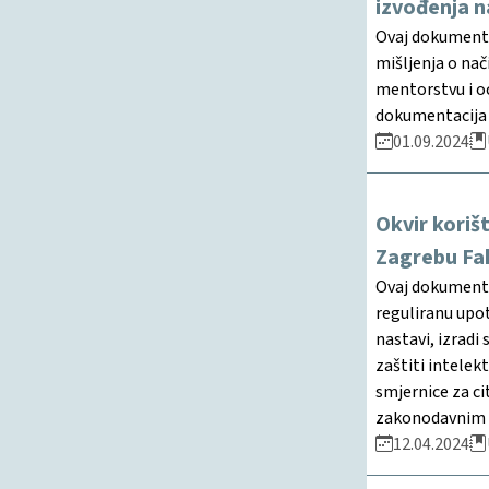
izvođenja 
Ovaj dokument 
mišljenja o nač
mentorstvu i oc
dokumentacija k
01.09.2024
Okvir koriš
Zagrebu Fak
Ovaj dokument S
reguliranu upot
nastavi, izrad
zaštiti intelek
smjernice za ci
zakonodavnim p
12.04.2024