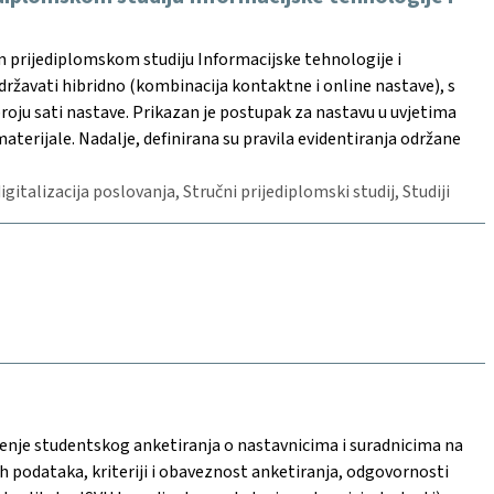
m prijediplomskom studiju Informacijske tehnologije i
održavati hibridno (kombinacija kontaktne i online nastave), s
broju sati nastave. Prikazan je postupak za nastavu u uvjetima
terijale. Nadalje, definirana su pravila evidentiranja održane
gitalizacija poslovanja, Stručni prijediplomski studij, Studiji
enje studentskog anketiranja o nastavnicima i suradnicima na
ih podataka, kriteriji i obaveznost anketiranja, odgovornosti