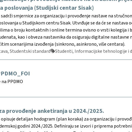
ja poslovanja (Studijski centar Sisak)
sadrži smjernice za organizaciju i provođenje nastave na stručno
poslovanja u Studijskom centru Sisak. Utvrđuje se da će se nastava 
lima o broju kontaktnih i online termina ovisno o vrsti kolegija i 
denata, kao i obveza nastavnika da osiguraju digitalne nastavne ma
čitim scenarijima izvođenja (sinkrono, asinkrono, više centara).
ava, Studentski standard
Studenti, Informacijske tehnologije i di
 PPDMO_FOI
ve na PPDMO
a provođenje anketiranja u 2024./2025.
opisuje detaljan hodogram (plan koraka) za organizaciju i provođ
demskoj godini 2024./2025. Definiraju se izvori i priprema potrebn