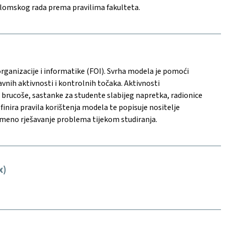
plomskog rada prema pravilima fakulteta.
rganizacije i informatike (FOI). Svrha modela je pomoći
nih aktivnosti i kontrolnih točaka. Aktivnosti
 brucoše, sastanke za studente slabijeg napretka, radionice
nira pravila korištenja modela te popisuje nositelje
emeno rješavanje problema tijekom studiranja.
x)