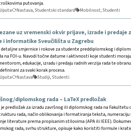
troškovima putovanja.
Uputa
Nastava, Studentski standard
Mobilnost, Studenti
ezane uz vremenski okvir prijave, izrade i predaj
e i informatike Sveučilišta u Zagrebu
etaljne smjernice i rokove za studente preddiplomskog i diplomsko
 na FOI-u. Navodi točne datume i aktivnosti koje studenti moraju 
mentorom, edukacije, izradu i predaju radnih verzija rada te obranu
 definirani za svaki korak procesa.
Uputa
Nastava
Studiji, Studenti
ršnog/diplomskog rada – LaTeX predložak
e predložak za izradu završnog ili diplomskog rada na Fakultetu or
rukturu rada, način oblikovanja i formatiranja teksta, numeraciju 
je literature prema propisanim stilovima (APA ili IEEE). Dokument
skog rada, svrhu strukture, opisuje kako koristiti formule i kratice