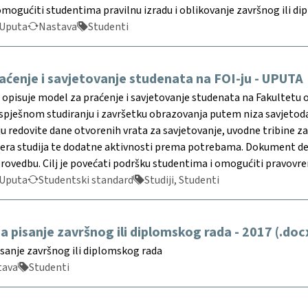
mogućiti studentima pravilnu izradu i oblikovanje završnog ili di
Uputa
Nastava
Studenti
aćenje i savjetovanje studenata na FOI-ju - UPUTA
pisuje model za praćenje i savjetovanje studenata na Fakultetu o
spješnom studiranju i završetku obrazovanja putem niza savjetodav
 redovite dane otvorenih vrata za savjetovanje, uvodne tribine za
nera studija te dodatne aktivnosti prema potrebama. Dokument defi
rovedbu. Cilj je povećati podršku studentima i omogućiti pravovr
Uputa
Studentski standard
Studiji, Studenti
a pisanje završnog ili diplomskog rada - 2017 (.doc
isanje završnog ili diplomskog rada
tava
Studenti