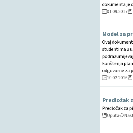
dokumenta je o
01.09.2017
Model za pr
Ovaj dokument o
studentima u u
podrazumijevaju
korištenja pla
odgovorne za p
10.02.2016
Predložak z
Predložak za p
Uputa
Nas