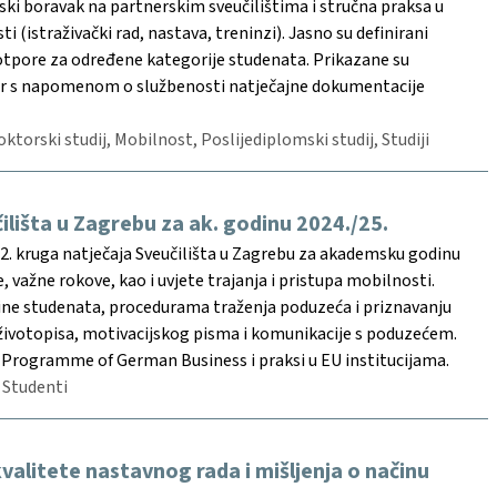
jski boravak na partnerskim sveučilištima i stručna praksa u
i (istraživački rad, nastava, treninzi). Jasno su definirani
potpore za određene kategorije studenata. Prikazane su
kter s napomenom o službenosti natječajne dokumentacije
oktorski studij, Mobilnost, Poslijediplomski studij, Studiji
ilišta u Zagrebu za ak. godinu 2024./25.
. kruga natječaja Sveučilišta u Zagrebu za akademsku godinu
 važne rokove, kao i uvjete trajanja i pristupa mobilnosti.
ine studenata, procedurama traženja poduzeća i priznavanju
životopisa, motivacijskog pisma i komunikacije s poduzećem.
 Programme of German Business i praksi u EU institucijama.
 Studenti
valitete nastavnog rada i mišljenja o načinu