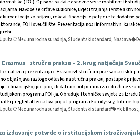
informatike (FOI). Opisane su dvije osnovne vrste mobilnosti: studi
cijama. Navode se države sudionice, uvjeti trajanja i vrste aktivnost
dokumentacija za prijavu, rokovi, financijske potpore te dodatne 
oktorande, FOI i sveučilište. Prezentacija nosi informativni kara
agrebu.
Uputa
Međunarodna suradnja, Studentski standard, Nastava
D
a: Erasmus+ stručna praksa – 2. krug natječaja Sveuč
formativna prezentacija o Erasmus+ stručnim praksama u sklopu 2
jno objašnjava razloge odlaska na stručnu praksu, postupak prijave,
cije o financijskoj potpori, dodatnim potporama za određene skup
tudijskom programu FOI-ja. Obrađuje i tehničke savjete za izradu 
kratki pregled alternativa poput programa Eurodyssey, Internship
Uputa
Međunarodna suradnja, Studentski standard
Mobilnost,
 izdavanje potvrde o institucijskom istraživanju k