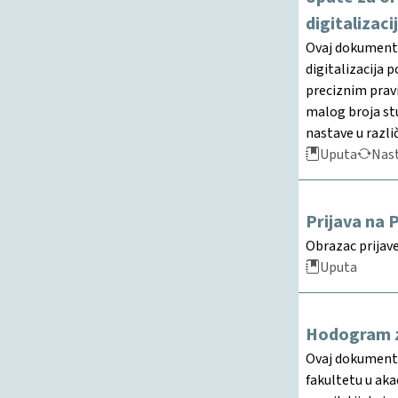
digitalizaci
Ovaj dokument 
digitalizacija 
preciznim pravi
malog broja stu
nastave u razli
Uputa
Nast
Prijava na
Obrazac prija
Uputa
Hodogram z
Ovaj dokument 
fakultetu u aka