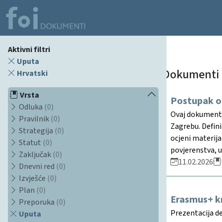
Aktivni filtri
Uputa
Dokumenti
Hrvatski
Vrsta
Postupak oc
Odluka
(0)
Ovaj dokument p
Pravilnik
(0)
Zagrebu. Defini
Strategija
(0)
ocjeni materij
Statut
(0)
povjerenstva, u
Zaključak
(0)
11.02.2026
Dnevni red
(0)
Izvješće
(0)
Plan
(0)
Erasmus+ k
Preporuka
(0)
Prezentacija d
Uputa