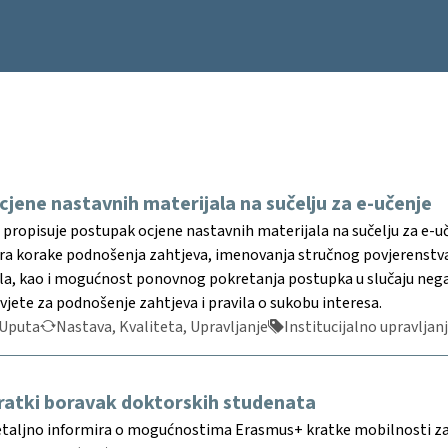
jene nastavnih materijala na sučelju za e-učenje
ropisuje postupak ocjene nastavnih materijala na sučelju za e-uče
ra korake podnošenja zahtjeva, imenovanja stručnog povjerenstva,
ala, kao i mogućnost ponovnog pokretanja postupka u slučaju neg
vjete za podnošenje zahtjeva i pravila o sukobu interesa.
Uputa
Nastava, Kvaliteta, Upravljanje
Institucijalno upravljan
ratki boravak doktorskih studenata
etaljno informira o mogućnostima Erasmus+ kratke mobilnosti za