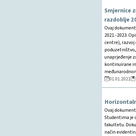
Smjernice z
razdoblje 2
Ovaj dokument d
2021.-2023. Opi
centre), razvoj
poduzetništvo, 
unaprjeđenje zn
kontinuirane in
međunarodnom p
01.01.2021
Horizontaln
Ovaj dokument 
Studentima je 
fakultetu. Dok
način evidentir