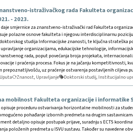
nanstveno-istraživačkog rada Fakulteta organizacij
021. - 2023.
aje smjernice za znanstveno-istraživački rad Fakulteta organizacij
suje polazne osnove fakulteta i njegovu interdisciplinarnu poziciju
 doktorskog studija Informacijske znanosti, te ključna strateška pod
upravljanje organizacijama, edukacijske tehnologije, informacijsk
anstvenog rada, poput povećanja broja projekata, internacionaliza
ovacije i praćenja procesa. Fokus je na jačanju kompetitivnosti, k
repoznatljivošću, uz praćenje ostvarenja postavljenih ciljeva pu
Uputa
Znanost, Upravljanje
Doktorski studij, Institucijalno upr
a mobilnost Fakulteta organizacije i informatike S
opisuje proceduru ostvarivanja horizontalne mobilnosti za student
omogućeno pohađanje izbornih predmeta na drugim sastavnicama 
ument detaljno opisuje postupak prijave, suradnju s ECTS koordin
anja položenih predmeta u ISVU sustavu. Također su navedene obve