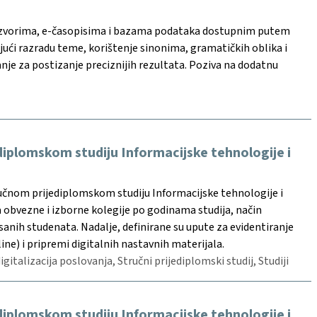
 izvorima, e-časopisima i bazama podataka dostupnim putem
ujući razradu teme, korištenje sinonima, gramatičkih oblika i
je za postizanje preciznijih rezultata. Poziva na dodatnu
diplomskom studiju Informacijske tehnologije i
ručnom prijediplomskom studiju Informacijske tehnologije i
a obvezne i izborne kolegije po godinama studija, način
sanih studenata. Nadalje, definirane su upute za evidentiranje
ne) i pripremi digitalnih nastavnih materijala.
gitalizacija poslovanja, Stručni prijediplomski studij, Studiji
diplomskom studiju Informacijske tehnologije i