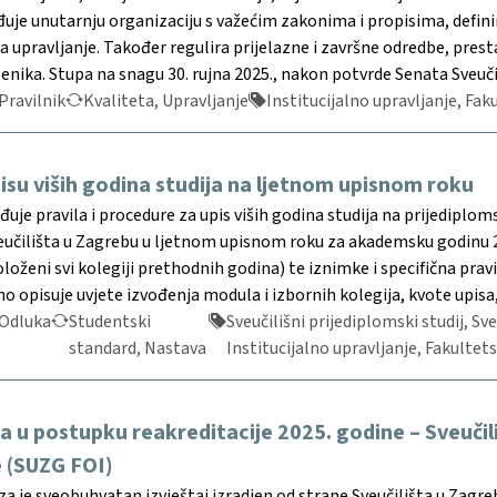
đuje unutarnju organizaciju s važećim zakonima i propisima, defini
 upravljanje. Također regulira prijelazne i završne odredbe, presta
nika. Stupa na snagu 30. rujna 2025., nakon potvrde Senata Sveuči
Pravilnik
Kvaliteta, Upravljanje
Institucijalno upravljanje, Fak
isu viših godina studija na ljetnom upisnom roku
je pravila i procedure za upis viših godina studija na prijediplom
učilišta u Zagrebu u ljetnom upisnom roku za akademsku godinu 2025
oloženi svi kolegiji prethodnih godina) te iznimke i specifična pra
o opisuje uvjete izvođenja modula i izbornih kolegija, kvote upisa
Odluka
Studentski
Sveučilišni prijediplomski studij, Sve
standard, Nastava
Institucijalno upravljanje, Fakultets
 u postupku reakreditacije 2025. godine – Sveučili
 (SUZG FOI)
 je sveobuhvatan izvještaj izradjen od strane Sveučilišta u Zagre