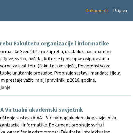
Dokumenti
Prijava
grebu Fakultetu organizacije i informatike
nformatike Sveučilišta u Zagrebu, u skladu s nacionalnim
jeve, svrhu, načela, kriterije i postupke osiguravanja
govorna za kvalitetu (Fakultetsko vijeće, Povjerenstvo za
ostupke unutarnje prosudbe. Propisuje sastav i mandate tijela,
 prestaje važiti raniji pravilnik iz 2016. godine.
ljanje
VA Virtualni akademski savjetnik
orištenje sustava AIVA – Virtualnog akademskog savjetnika,
ganizacije i informatike. Dokument propisuje svrhu i
nika, ograničenja odgovornosti Fakulteta, intelektualno