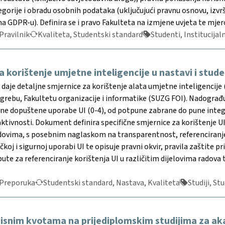
egorije i obradu osobnih podataka (uključujući pravnu osnovu, izvrš
a GDPR-u). Definira se i pravo Fakulteta na izmjene uvjeta te mje
Pravilnik
Kvaliteta, Studentski standard
Studenti, Institucijal
a korištenje umjetne inteligencije u nastavi i stu
daje detaljne smjernice za korištenje alata umjetne inteligencije
agrebu, Fakultetu organizacije i informatike (SUZG FOI). Nadograđu
ne dopuštene uporabe UI (0-4), od potpune zabrane do pune integrac
ktivnosti. Dokument definira specifične smjernice za korištenje U
ovima, s posebnim naglaskom na transparentnost, referenciranje i
čkoj i sigurnoj uporabi UI te opisuje pravni okvir, pravila zaštite
pute za referenciranje korištenja UI u različitim dijelovima radova 
Preporuka
Studentski standard, Nastava, Kvaliteta
Studiji, St
isnim kvotama na prijediplomskim studijima za a