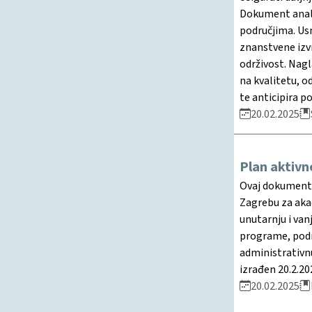
Dokument analiz
područjima. Us
znanstvene izvr
održivost. Nagl
na kvalitetu, 
te anticipira po
20.02.2025
Plan aktivn
Ovaj dokument p
Zagrebu za akad
unutarnju i van
programe, podrš
administrativnu
izrađen 20.2.20
20.02.2025