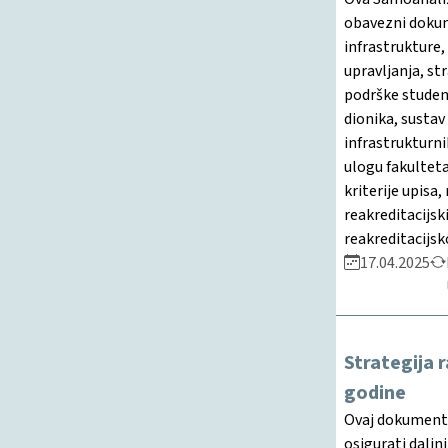
obavezni dokume
infrastrukture,
upravljanja, st
podrške studen
dionika, sustav
infrastrukturn
ulogu fakulteta
kriterije upisa
reakreditacijs
reakreditacijsk
17.04.2025
Strategija 
godine
Ovaj dokument p
osigurati daljnj