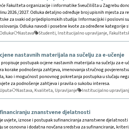
eće Fakulteta organizacije i informatike Sveučilišta u Zagrebu do
nu 2026./2027. Odluka detaljno određuje broj upisnih mjesta za re
ske za svaki od prijediplomskih studija: Informacijski i poslovni 
poslovanja. Odluka navodi i posebne kvote za određene kategorije 
Odluka
Nastava
Studenti, Institucijalno upravljanje, Fakultets
jene nastavnih materijala na sučelju za e-učenje
ropisuje postupak ocjene nastavnih materijala na sučelju za e-uče
ra korake podnošenja zahtjeva, imenovanja stručnog povjerenstva,
ala, kao i mogućnost ponovnog pokretanja postupka u slučaju neg
vjete za podnošenje zahtjeva i pravila o sukobu interesa.
Uputa
Nastava, Kvaliteta, Upravljanje
Institucijalno upravljan
financiranju znanstvene djelatnosti
e uvjete, iznose i postupak sufinanciranja znanstvene djelatnosti 
aju se osnovna i dodatna novčana sredstva za sufinanciranje, kriteri