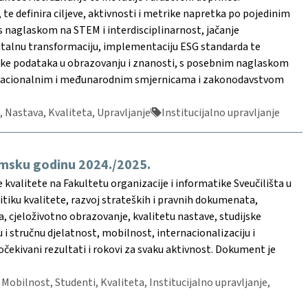
 te definira ciljeve, aktivnosti i metrike napretka po pojedinim
 naglaskom na STEM i interdisciplinarnost, jačanje
igitalnu transformaciju, implementaciju ESG standarda te
itike podataka u obrazovanju i znanosti, s posebnim naglaskom
a s nacionalnim i međunarodnim smjernicama i zakonodavstvom
 Nastava, Kvaliteta, Upravljanje
Institucijalno upravljanje
emsku godinu 2024./2025.
kvalitete na Fakultetu organizacije i informatike Sveučilišta u
tiku kvalitete, razvoj strateških i pravnih dokumenata,
a, cjeloživotno obrazovanje, kvalitetu nastave, studijske
 stručnu djelatnost, mobilnost, internacionalizaciju i
čekivani rezultati i rokovi za svaku aktivnost. Dokument je
 Mobilnost, Studenti, Kvaliteta, Institucijalno upravljanje,