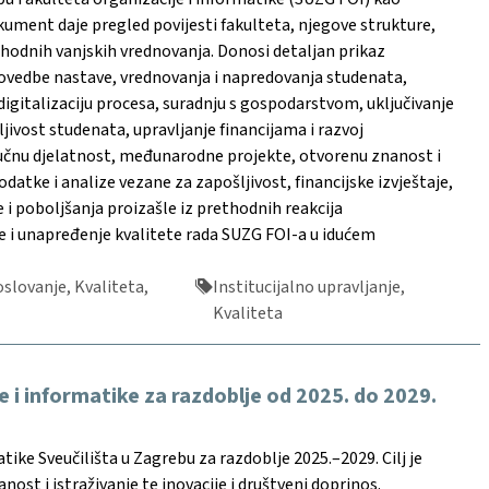
kument daje pregled povijesti fakulteta, njegove strukture,
ethodnih vanjskih vrednovanja. Donosi detaljan prikaz
provedbe nastave, vrednovanja i napredovanja studenata,
gitalizaciju procesa, suradnju s gospodarstvom, uključivanje
ljivost studenata, upravljanje financijama i razvoj
ručnu djelatnost, međunarodne projekte, otvorenu znanost i
atke i analize vezane za zapošljivost, financijske izvještaje,
 i poboljšanja proizašle iz prethodnih reakcija
e i unapređenje kvalitete rada SUZG FOI-a u idućem
slovanje, Kvaliteta,
Institucijalno upravljanje,
Kvaliteta
e i informatike za razdoblje od 2025. do 2029.
ike Sveučilišta u Zagrebu za razdoblje 2025.–2029. Cilj je
anost i istraživanje te inovacije i društveni doprinos.