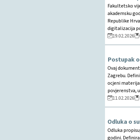
Fakultetsko vij
akademsku godi
Republike Hrvat
digitalizacija 
19.02.2026
Postupak oc
Ovaj dokument p
Zagrebu. Defini
ocjeni materij
povjerenstva, u
11.02.2026
Odluka o su
Odluka propisuj
godini. Definir