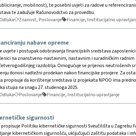
publiciranje, mobilnost), te posebni uvjeti za radove u referencira
dstava te zadužuje Računovodstvo za provedbu.
Odluka
Znanost, Poslovanje
Financije, Institucijalno upravljan
inanciranju nabave opreme
 uvjete i postupak odobravanja financijskih sredstava zaposlenic
enici na znanstveno-nastavnim, nastavnim i suradničkim radnim m
četverogodišnjeg razdoblja. Omogućuje se prijenos neutrošenih s
enju donosi nadležni prodekan nakon financijske provjere. Za os
a propisuje da korištenje sredstava iz projekata NPOO ima prednos
uka stupa na snagu 27. studenoga 2025.
Odluka
Poslovanje
Financije, Institucijalno upravljanje
bernetičke sigurnosti
ropisuje Politiku kibernetičke sigurnosti Sveučilišta u Zagrebu Fa
vljanje kibernetičkom sigurnošću, uključujući zaštitu podataka i inf