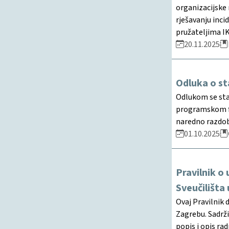
organizacijske 
rješavanju inci
pružateljima IKT
20.11.2025
Odluka o st
Odlukom se sta
programskom fin
naredno razdobl
01.10.2025
Pravilnik o
Sveučilišta
Ovaj Pravilnik 
Zagrebu. Sadrži
popis i opis ra