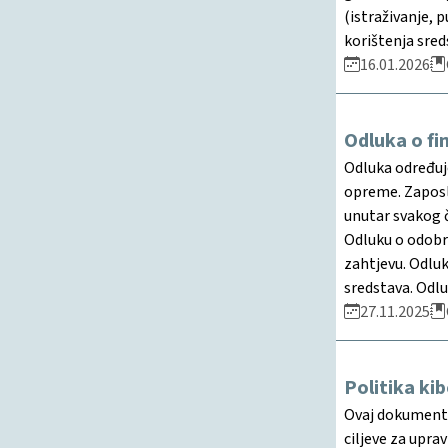
(istraživanje, 
korištenja sre
16.01.2026
Odluka o f
Odluka određuje
opreme. Zaposl
unutar svakog 
Odluku o odobr
zahtjevu. Odluk
sredstava. Odl
27.11.2025
Politika ki
Ovaj dokument p
ciljeve za upra