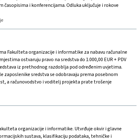
nim časopisima i konferencijama. Odluka uključuje i rokove
je
ima Fakulteta organizacije i informatike za nabavu računalne
jestima ostvaruju pravo na sredstva do 1.000,00 EUR + PDV
redstava iz prethodnog razdoblja pod određenim uvjetima.
tale zaposlenike sredstva se odobravaju prema posebnom
t, a računovodstvo i voditelj projekta prate trošenje
kulteta organizacije i informatike. Utvrđuje okvir i glavne
ormacijskih sustava, klasifikaciju podataka, tehničke i