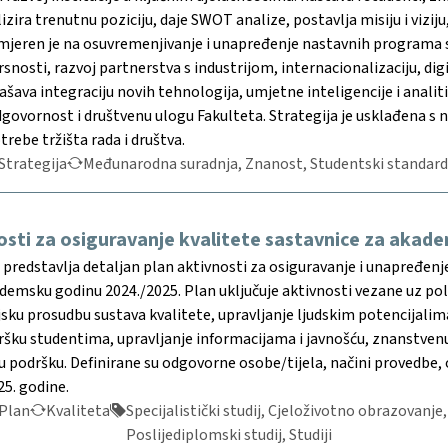
ira trenutnu poziciju, daje SWOT analize, postavlja misiju i viziju,
mjeren je na osuvremenjivanje i unapređenje nastavnih programa s
snosti, razvoj partnerstva s industrijom, internacionalizaciju, d
ašava integraciju novih tehnologija, umjetne inteligencije i anal
odgovornost i društvenu ulogu Fakulteta. Strategija je usklađen
trebe tržišta rada i društva.
Strategija
Međunarodna suradnja, Znanost, Studentski standard,
osti za osiguravanje kvalitete sastavnice za akad
redstavlja detaljan plan aktivnosti za osiguravanje i unapređenje 
emsku godinu 2024./2025. Plan uključuje aktivnosti vezane uz poli
jsku prosudbu sustava kvalitete, upravljanje ljudskim potencijalim
ku studentima, upravljanje informacijama i javnošću, znanstvenu i
 podršku. Definirane su odgovorne osobe/tijela, načini provedbe, o
25. godine.
Plan
Kvaliteta
Specijalistički studij, Cjeloživotno obrazovanje,
Poslijediplomski studij, Studiji