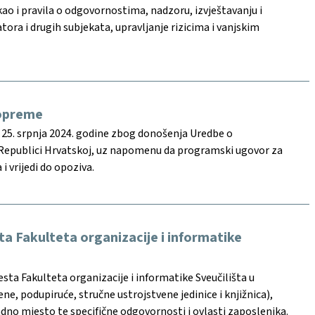
kao i pravila o odgovornostima, nadzoru, izvještavanju i
ra i drugih subjekata, upravljanje rizicima i vanjskim
 opreme
 25. srpnja 2024. godine zbog donošenja Uredbe o
 u Republici Hrvatskoj, uz napomenu da programski ugovor za
 vrijedi do opoziva.
sta Fakulteta organizacije i informatike
esta Fakulteta organizacije i informatike Sveučilišta u
e, podupiruće, stručne ustrojstvene jedinice i knjižnica),
adno mjesto te specifične odgovornosti i ovlasti zaposlenika.