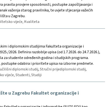
ra pravila provjere sposobnosti, postupke zapošljavanja i
nak važenja starog pravilnika, te uvjete stjecanja važećih
lišta u Zagrebu.
ultetsko vijeće, Kvaliteta
skim i diplomskim studijima Fakulteta organizacije i
./2026. Definira razdoblje upisa (od 1.7.2026. do 24.7.2026.),
vila za studente određenih godina i studijskih programa.
, postupke odabira i prioritete upisa na izborne predmete.
učilišni diplomski studij, Stručni prijediplomski studij,
ko vijeće, Studenti, Studiji
šte u Zagrebu Fakultet organizacije i
bu Fakulteta organizacije i informatike (SUZG FOI) kao