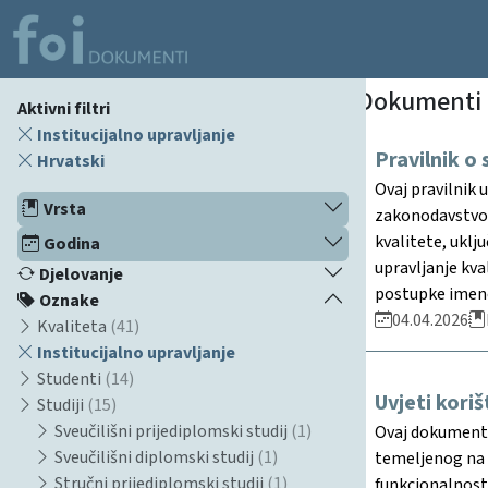
Dokumenti
Aktivni filtri
Institucijalno upravljanje
Pravilnik o
Hrvatski
Ovaj pravilnik 
Vrsta
zakonodavstvom,
kvalitete, uklj
Godina
upravljanje kva
Djelovanje
postupke imenov
Oznake
04.04.2026
Kvaliteta
(41)
Institucijalno upravljanje
Studenti
(14)
Uvjeti kori
Studiji
(15)
Sveučilišni prijediplomski studij
(1)
Ovaj dokument d
Sveučilišni diplomski studij
(1)
temeljenog na u
Stručni prijediplomski studij
(1)
funkcionalnosti