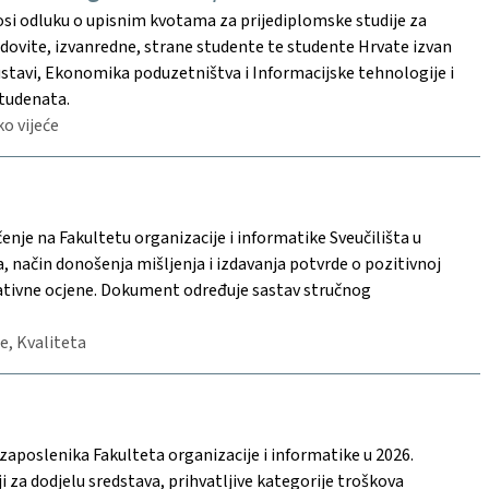
nosi odluku o upisnim kvotama za prijediplomske studije za
dovite, izvanredne, strane studente te studente Hrvate izvan
sustavi, Ekonomika poduzetništva i Informacijske tehnologije i
studenata.
ko vijeće
nje na Fakultetu organizacije i informatike Sveučilišta u
 način donošenja mišljenja i izdavanja potvrde o pozitivnoj
ativne ocjene. Dokument određuje sastav stručnog
je, Kvaliteta
zaposlenika Fakulteta organizacije i informatike u 2026.
ji za dodjelu sredstava, prihvatljive kategorije troškova