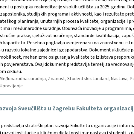
nt u postupku reakreditacije visokih učilišta za 2025. godinu. Do
 zaposlenika, studijskih programa i aktivnosti, kao i rezultate pr
rateškog planiranja, unutarnjih procesa kvalitete, organizacije i 
tima i međunarodne suradnje. Obuhvaća inovacije u programima, di
 stručne prakse, cjeloživotno učenje, standarde kvalifikacija, zapoš
ih kapaciteta. Posebna poglavlja usmjerena su na znanstvenu i st
 u razvoju lokalne zajednice i gospodarstva. Dokument uključuje pod
, mobilnost, mehanizme osiguranja kvalitete te izlistava preporuke
kih povjerenstava. Ovaj dokument predstavlja temelj za vrednovanj
om ciklusu.
Međunarodna suradnja, Znanost, Studentski standard, Nastava, Po
Upravljanje
razvoja Sveučilišta u Zagrebu Fakulteta organizacij
redstavlja strateški plan razvoja Fakulteta organizacije i informat
i razvoj institucije u ključnim djelatnostima: nastava i studenti, zn