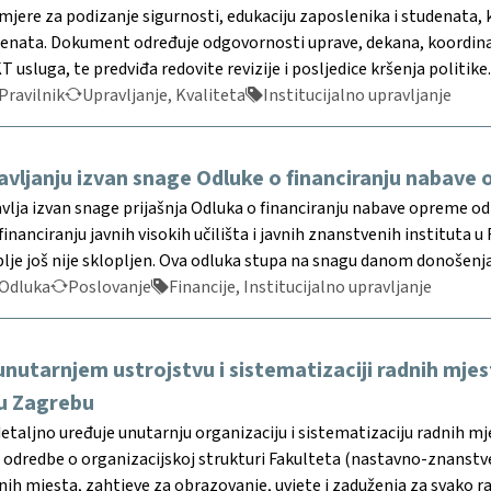
mjere za podizanje sigurnosti, edukaciju zaposlenika i studenata, 
denata. Dokument određuje odgovornosti uprave, dekana, koordinato
 usluga, te predviđa redovite revizije i posljedice kršenja politike.
Pravilnik
Upravljanje, Kvaliteta
Institucijalno upravljanje
avljanju izvan snage Odluke o financiranju nabave
vlja izvan snage prijašnja Odluka o financiranju nabave opreme od
anciranju javnih visokih učilišta i javnih znanstvenih instituta
je još nije sklopljen. Ova odluka stupa na snagu danom donošenja i
Odluka
Poslovanje
Financije, Institucijalno upravljanje
 unutarnjem ustrojstvu i sistematizaciji radnih mje
 u Zagrebu
detaljno uređuje unutarnju organizaciju i sistematizaciju radnih mj
 odredbe o organizacijskoj strukturi Fakulteta (nastavno-znanstven
dnih mjesta, zahtjeve za obrazovanje, uvjete i zaduženja za svako r