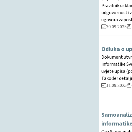
Pravilnik uskla
odgovornosti za
ugovora zaposle
30.09.2025
Odluka o up
Dokument utvrđu
informatike Sve
uvjete upisa (p
Također detaljn
11.09.2025
Samoanaliza
informatike
Ova Samoanaliza