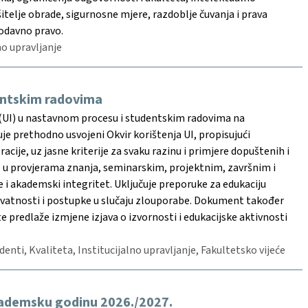
itelje obrade, sigurnosne mjere, razdoblje čuvanja i prava
rodavno pravo.
no upravljanje
dentskim radovima
 (UI) u nastavnom procesu i studentskim radovima na
je prethodno usvojeni Okvir korištenja UI, propisujući
ije, uz jasne kriterije za svaku razinu i primjere dopuštenih i
I u provjerama znanja, seminarskim, projektnim, završnim i
 akademski integritet. Uključuje preporuke za edukaciju
 privatnosti i postupke u slučaju zlouporabe. Dokument također
te predlaže izmjene izjava o izvornosti i edukacijske aktivnosti
udenti, Kvaliteta, Institucijalno upravljanje, Fakultetsko vijeće
kademsku godinu 2026./2027.