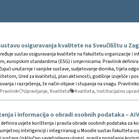
 sustavu osiguravanja kvalitete na Sveučilištu u Za
uređuje sustav osiguravanja kvalitete na Fakultetu organizacije i i
 europskim standardima (ESG) i smjernicama. Pravilnik definira cil
učujući unutarnje i vanjske sustave, sudjelovanje dionika, tijela od
litetom, Ured za kvalitetu), plan aktivnosti, godišnje izvješće i p
anja i razrješenja, te način objave i stupanja na snagu. Pravilnikom
Pravilnik
Upravljanje, Kvaliteta
Kvaliteta, Institucijalno uprav
štenja i informacija o obradi osobnih podataka – AI
efinira uvjete korištenja i pravila obrade osobnih podataka za k
mjetnoj inteligenciji i integriranog u Moodle sustav Fakulteta or
 sustava (isključivo savjetodavna uloga), pravila ponašanja koris