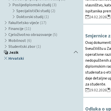
Poslijediplomski studij
(3)
vlasništvo, kat
Specijalistički studij
(2)
ispitanika prem
Doktorski studij
(1)
24.02.2026
Fakultetsko vijeće
(17)
Financije
(11)
Cjeloživotno obrazovanje
(5)
Smjernice z
Mobilnost
(6)
Ovaj dokument 
Studentski zbor
(1)
Sveučilištu u Z
Jezik
operativne razi
Hrvatski
nedopuštenih a
diplomskim rad
studenata o eti
daje detaljne u
za studente.
19.02.2026
Odluka o up