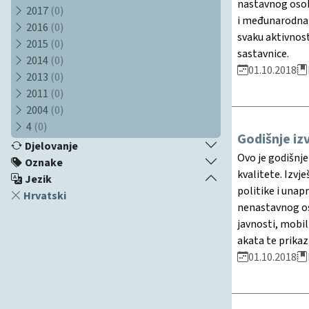
nastavnog osobl
2017
(0)
i međunarodna s
2016
(0)
svaku aktivnost
2015
(0)
sastavnice.
2014
(0)
01.10.2018
2013
(0)
2011
(0)
2004
(0)
4
(0)
Godišnje iz
Djelovanje
Ovo je godišnje
Oznake
kvalitete. Izvj
Jezik
politike i unap
Hrvatski
nenastavnog oso
javnosti, mobil
akata te prikaz
01.10.2018