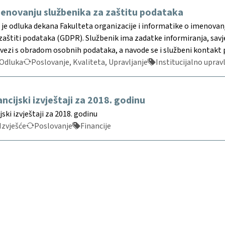
enovanju službenika za zaštitu podataka
je odluka dekana Fakulteta organizacije i informatike o imenovanj
zaštiti podataka (GDPR). Službenik ima zadatke informiranja, savj
 u vezi s obradom osobnih podataka, a navode se i službeni kontak
Odluka
Poslovanje, Kvaliteta, Upravljanje
Institucijalno uprav
ancijski izvještaji za 2018. godinu
jski izvještaji za 2018. godinu
Izvješće
Poslovanje
Financije
2025 © Fakultet organizacije i informatike