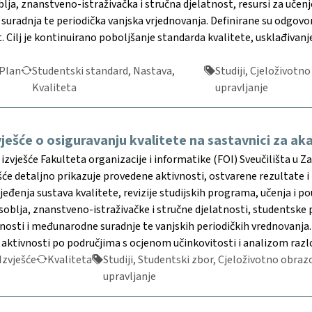
ja, znanstveno-istraživačka i stručna djelatnost, resursi za učen
uradnja te periodička vanjska vrjednovanja. Definirane su odgovorn
. Cilj je kontinuirano poboljšanje standarda kvalitete, usklađivan
Plan
Studentski standard, Nastava,
Studiji, Cjeloživotn
Kvaliteta
upravljanje
vješće o osiguravanju kvalitete na sastavnici za 
 izvješće Fakulteta organizacije i informatike (FOI) Sveučilišta u
ešće detaljno prikazuje provedene aktivnosti, ostvarene rezultate
rjeđenja sustava kvalitete, revizije studijskih programa, učenja i
blja, znanstveno-istraživačke i stručne djelatnosti, studentske p
nosti i međunarodne suradnje te vanjskih periodičkih vrednovanja.
 aktivnosti po područjima s ocjenom učinkovitosti i analizom razl
Izvješće
Kvaliteta
Studiji, Studentski zbor, Cjeloživotno obraz
upravljanje