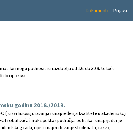
Dokumenti
Prijava
rmatike mogu podnositi u razdoblju od 1.6. do 30.9. tekuće
i do opoziva.
emsku godinu 2018./2019.
FOI) u svrhu osiguravanja i unapređenja kvalitete u akademskoj
FOI i obuhvaća širok spektar područja: politika i unaprjeđenje
studentskog rada, upisi i napredovanje studenata, razvoj