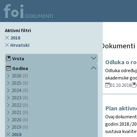
Aktivni filtri
2018
Dokumenti
Hrvatski
Vrsta
Odluka o ro
Godina
Odluka određuje
2026
(0)
akademske godin
2025
(0)
01.10.2018
2024
(0)
2023
(0)
2022
(0)
Plan aktivn
2021
(0)
Ovaj dokument p
2020
(0)
godini 2018./20
2019
(0)
sustava kvalite
2018