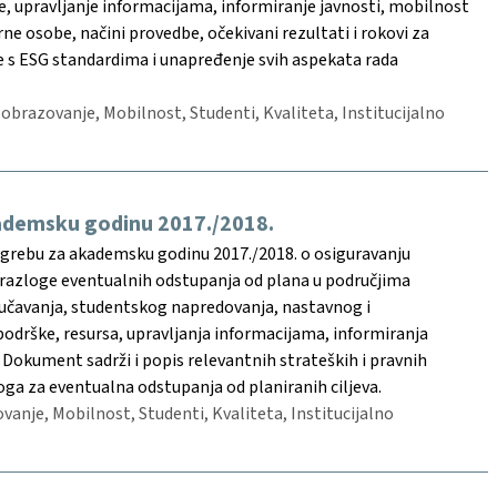
je, upravljanje informacijama, informiranje javnosti, mobilnost
e osobe, načini provedbe, očekivani rezultati i rokovi za
je s ESG standardima i unapređenje svih aspekata rada
o obrazovanje, Mobilnost, Studenti, Kvaliteta, Institucijalno
akademsku godinu 2017./2018.
 Zagrebu za akademsku godinu 2017./2018. o osiguravanju
 i razloge eventualnih odstupanja od plana u područjima
 poučavanja, studentskog napredovanja, nastavnog i
odrške, resursa, upravljanja informacijama, informiranja
 Dokument sadrži i popis relevantnih strateških i pravnih
oga za eventualna odstupanja od planiranih ciljeva.
ovanje, Mobilnost, Studenti, Kvaliteta, Institucijalno