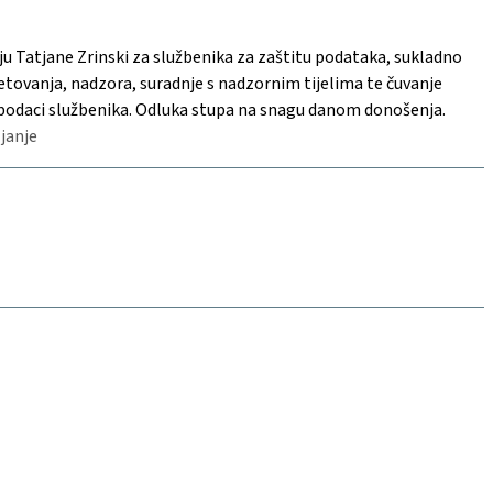
u Tatjane Zrinski za službenika za zaštitu podataka, sukladno
etovanja, nadzora, suradnje s nadzornim tijelima te čuvanje
t podaci službenika. Odluka stupa na snagu danom donošenja.
ljanje
Kontakt
czrpp@foi.hr