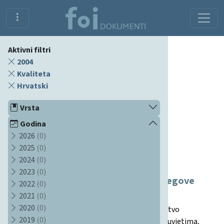
Aktivni filtri
2004
Kvaliteta
Hrvatski
Vrsta
Godina
2026
(0)
2025
(0)
Dokumenti
2024
(0)
2023
(0)
Pravilnik o upisniku znanstvenika i njegove
2022
(0)
izmjene
2021
(0)
2020
(0)
Ovaj dokument, koji stavlja u primjenu Ministarstvo
2019
(0)
znanosti, obrazovanja i športa, donosi pravila o uvjetima,