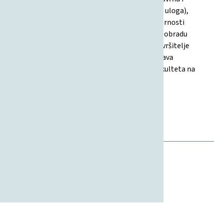
funkcionalnosti sustava (isključivo savjetodavna uloga),
pravila ponašanja korisnika, ograničenja odgovornosti
Fakulteta, intelektualno vlasništvo, kategorije i obradu
osobnih podataka (uključujući pravnu osnovu, izvršitelje
obrade, sigurnosne mjere, razdoblje čuvanja i prava
ispitanika prema GDPR-u). Definira se i pravo Fakulteta na
izmjene uvjeta te mjerodavno pravo.
24.02.2026
Pravilnik
Kvaliteta, Studentski standard
Studenti, Institucijalno upravljanje