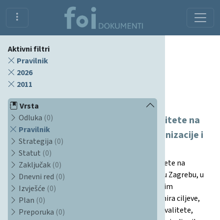
Aktivni filtri
Pravilnik
2026
2011
Dokumenti
Vrsta
Odluka
(0)
Pravilnik o sustavu osiguravanja kvalitete na
Pravilnik
Sveučilištu u Zagrebu Fakultetu organizacije i
Strategija
(0)
informatike
Statut
(0)
Ovaj pravilnik uređuje sustav osiguravanja kvalitete na
Zaključak
(0)
Fakultetu organizacije i informatike Sveučilišta u Zagrebu, u
Dnevni red
(0)
skladu s nacionalnim zakonodavstvom, europskim
Izvješće
(0)
standardima (ESG) i smjernicama. Pravilnik definira ciljeve,
Plan
(0)
svrhu, načela, kriterije i postupke osiguravanja kvalitete,
Preporuka
(0)