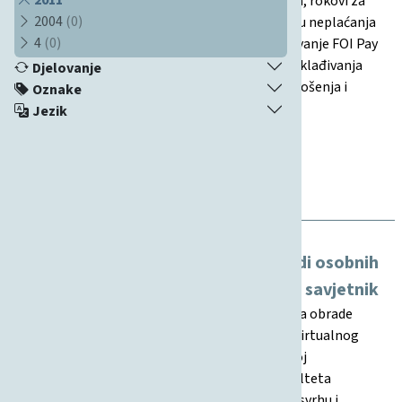
Definiraju se aktivnosti, odgovornosti studenata, rokovi za
2004
(0)
naplatu, te način obavještavanja i mjere u slučaju neplaćanja
4
(0)
putem FOI Pay sustava. Također, uređuje povezivanje FOI Pay
sustava s računovodstvenim programom radi usklađivanja
Djelovanje
podataka. Procedura stupa na snagu danom donošenja i
Oznake
objavljuje se na internetskoj stranici fakulteta.
Jezik
12.03.2026
Pravilnik
Poslovanje
Financije, Studenti
Uvjeti korištenja i informacija o obradi osobnih
podataka – AIVA Virtualni akademski savjetnik
Ovaj dokument definira uvjete korištenja i pravila obrade
osobnih podataka za korištenje sustava AIVA – Virtualnog
akademskog savjetnika, temeljenog na umjetnoj
inteligenciji i integriranog u Moodle sustav Fakulteta
organizacije i informatike. Dokument propisuje svrhu i