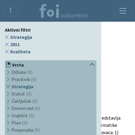
Aktivni filtri
Strategija
2011
Kvaliteta
Vrsta
Odluka
(0)
Pravilnik
(0)
Strategija
Dokumenti
Statut
(0)
Zaključak
(0)
Dnevni red
(0)
Strategija kvalitete FOI-a
Izvješće
(0)
Ovaj dokument, usvojen u srpnju 2011. godine, predstavlja
Plan
(0)
strategiju kvalitete Fakulteta organizacije i informatike
Preporuka
(0)
(FOI) u Varaždinu. Obuhvaća sedam strateških pravaca: 1)