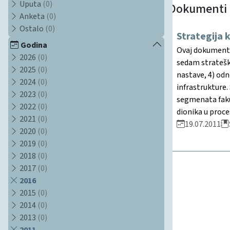
Uputa
(0)
Dokumenti
Anketa
(0)
Ostalo
(0)
Strategija 
Godina
Ovaj dokument, 
2026
(0)
sedam strateški
2025
(0)
nastave, 4) odn
2024
(0)
infrastrukture.
2023
(0)
segmenata fakul
2022
(0)
dionika u proce
2021
(0)
19.07.2011
2020
(0)
2019
(0)
2018
(0)
2017
(0)
2016
2015
(0)
2014
(0)
2013
(0)
2011