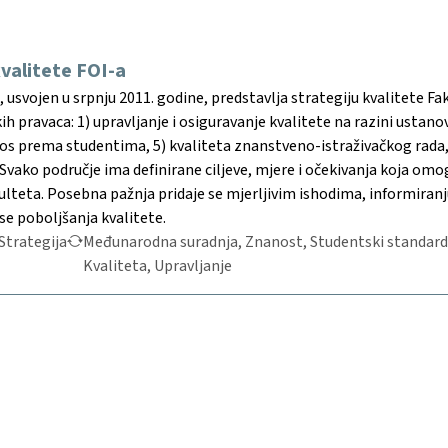
kvalitete FOI-a
usvojen u srpnju 2011. godine, predstavlja strategiju kvalitete Fa
h pravaca: 1) upravljanje i osiguravanje kvalitete na razini ustanov
os prema studentima, 5) kvaliteta znanstveno-istraživačkog rada, 
 Svako područje ima definirane ciljeve, mjere i očekivanja koja omo
teta. Posebna pažnja pridaje se mjerljivim ishodima, informiranju,
se poboljšanja kvalitete.
Strategija
Međunarodna suradnja, Znanost, Studentski standard,
Kvaliteta, Upravljanje