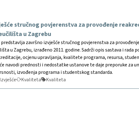
ješće stručnog povjerenstva za provođenje reakredi
eučilišta u Zagrebu
redstavlja završno izvješće stručnog povjerenstva za provođenje 
lišta u Zagrebu, izrađeno 2011. godine. Sadrži opis sastava i rada
kreditacije, ocjenu upravljanja, kvalitete programa, resursa, stu
šće navodi prednosti i nedostatke ustanove te daje preporuke za u
rsnosti, izvođenja programa i studentskog standarda.
Izvješće
Kvaliteta
Kvaliteta