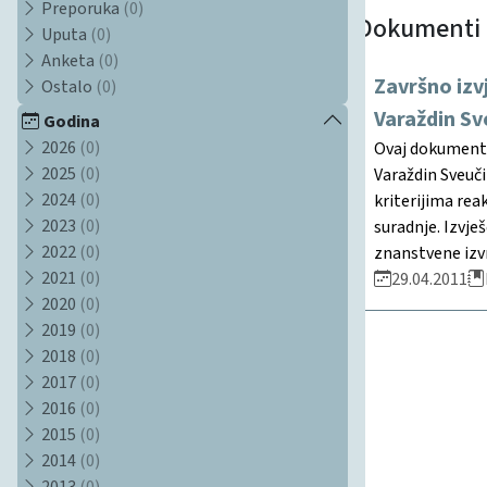
Preporuka
(0)
Dokumenti
Uputa
(0)
Anketa
(0)
Završno izv
Ostalo
(0)
Varaždin Sv
Godina
2026
(0)
Ovaj dokument p
2025
(0)
Varaždin Sveuči
2024
(0)
kriterijima rea
2023
(0)
suradnje. Izvje
2022
(0)
znanstvene izv
2021
(0)
29.04.2011
2020
(0)
2019
(0)
2018
(0)
2017
(0)
2016
(0)
2015
(0)
2014
(0)
2013
(0)