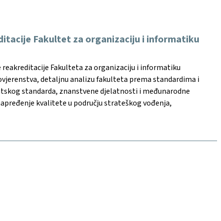
tacije Fakultet za organizaciju i informatiku
reakreditacije Fakulteta za organizaciju i informatiku
 povjerenstva, detaljnu analizu fakulteta prema standardima i
dentskog standarda, znanstvene djelatnosti i međunarodne
napređenje kvalitete u području strateškog vođenja,