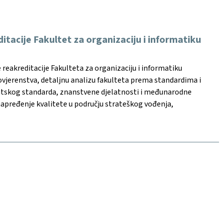
tacije Fakultet za organizaciju i informatiku
reakreditacije Fakulteta za organizaciju i informatiku
 povjerenstva, detaljnu analizu fakulteta prema standardima i
dentskog standarda, znanstvene djelatnosti i međunarodne
napređenje kvalitete u području strateškog vođenja,