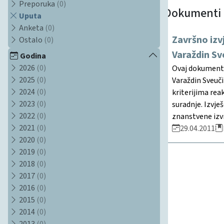
Preporuka
(0)
Dokumenti
Uputa
Anketa
(0)
Završno izv
Ostalo
(0)
Varaždin Sv
Godina
2026
(0)
Ovaj dokument p
2025
(0)
Varaždin Sveuči
2024
(0)
kriterijima rea
2023
(0)
suradnje. Izvje
2022
(0)
znanstvene izv
2021
(0)
29.04.2011
2020
(0)
2019
(0)
2018
(0)
2017
(0)
2016
(0)
2015
(0)
2014
(0)
2013
(0)