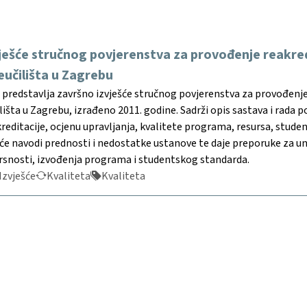
ješće stručnog povjerenstva za provođenje reakredi
eučilišta u Zagrebu
redstavlja završno izvješće stručnog povjerenstva za provođenje 
lišta u Zagrebu, izrađeno 2011. godine. Sadrži opis sastava i rada
kreditacije, ocjenu upravljanja, kvalitete programa, resursa, stu
šće navodi prednosti i nedostatke ustanove te daje preporuke za u
rsnosti, izvođenja programa i studentskog standarda.
Izvješće
Kvaliteta
Kvaliteta