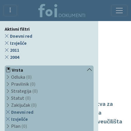
Aktivni filtri
Dnevni red
Izvješće
2011
2004
Vrsta
Odluka
(0)
Pravilnik
(0)
Dokumenti
Strategija
(0)
Statut
(0)
Završno izvješće stručnog povjerenstva za
Zaključak
(0)
provođenje reakreditacije Fakultet za
Dnevni red
Izvješće
organizaciju i informatiku Varaždin Sveučilišta
Plan
(0)
u Zagrebu