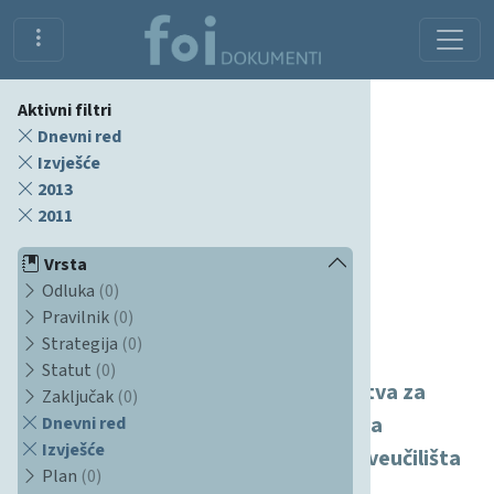
Aktivni filtri
Dnevni red
Izvješće
2013
2011
Vrsta
Odluka
(0)
Pravilnik
(0)
Dokumenti
Strategija
(0)
Statut
(0)
Završno izvješće stručnog povjerenstva za
Zaključak
(0)
provođenje reakreditacije Fakultet za
Dnevni red
Izvješće
organizaciju i informatiku Varaždin Sveučilišta
Plan
(0)
u Zagrebu