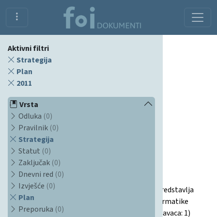
Aktivni filtri
Strategija
Plan
2011
Vrsta
Odluka
(0)
Pravilnik
(0)
Strategija
Dokumenti
Statut
(0)
Zaključak
(0)
Dnevni red
(0)
Strategija kvalitete FOI-a
Izvješće
(0)
Ovaj dokument, usvojen u srpnju 2011. godine, predstavlja
Plan
strategiju kvalitete Fakulteta organizacije i informatike
Preporuka
(0)
(FOI) u Varaždinu. Obuhvaća sedam strateških pravaca: 1)