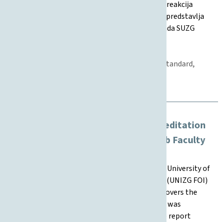
preporuke i poboljšanja proizašle iz prethodnih reakcija
reakreditacijskih povjerenstava. Ovaj dokument predstavlja
temelj za vrednovanje i unapređenje kvalitete rada SUZG
FOI-a u idućem reakreditacijskom ciklusu.
17.04.2025
Međunarodna suradnja, Znanost, Studentski standard,
Nastava, Poslovanje, Kvaliteta, Upravljanje
Institucijalno upravljanje, Kvaliteta
Self-evaluation report in the re-accreditation
process in 2025 – University of Zagreb Faculty
of Organization and Informatics
This self-evaluation report was prepared by the University of
Zagreb Faculty of Organization and Informatics (UNIZG FOI)
as part of the 2025 re-accreditation process. It covers the
period from January 2020 to December 2024 and was
adopted by the Faculty Council in April 2025. The report