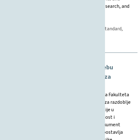
innovations undertaken to enhance teaching, research, and
student support.
17.04.2025
Međunarodna suradnja, Znanost, Studentski standard,
Nastava, Poslovanje, Kvaliteta, Upravljanje
Institucijalno upravljanje, Kvaliteta
Strategija razvoja Sveučilišta u Zagrebu
Fakulteta organizacije i informatike za
razdoblje od 2025. do 2029. godine
Ovaj dokument predstavlja strateški plan razvoja Fakulteta
organizacije i informatike Sveučilišta u Zagrebu za razdoblje
2025.–2029. Cilj je osigurati daljnji razvoj institucije u
ključnim djelatnostima: nastava i studenti, znanost i
istraživanje te inovacije i društveni doprinos. Dokument
analizira trenutnu poziciju, daje SWOT analize, postavlja
misiju i viziju, te definira ciljeve, aktivnosti i metrike