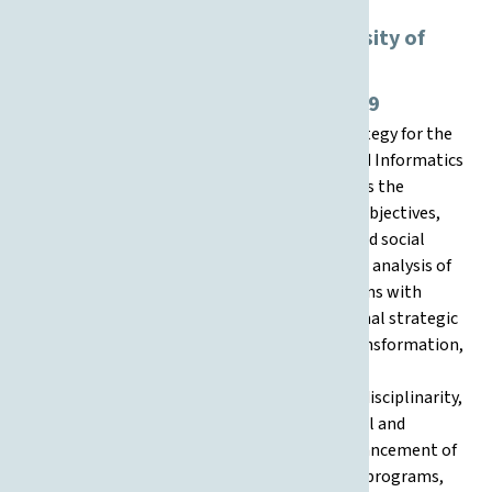
Development Strategy of the University of
Zagreb Faculty of Organization and
Informatics for the Period 2025–2029
This document presents the Development Strategy for the
University of Zagreb Faculty of Organization and Informatics
(UNIZG FOI) for the period 2025–2029. It outlines the
Faculty’s mission, vision, core values, strategic objectives,
activities, and metrics for teaching, research, and social
contribution. The strategy builds on a thorough analysis of
current strengths and weaknesses (SWOT), aligns with
relevant institutional, national, and international strategic
documents, and defines priorities for digital transformation,
scientific excellence, internationalization, and
sustainability. The document emphasizes interdisciplinarity,
innovation, and responsiveness to technological and
societal trends. Strategic areas include the enhancement of
STEM and Economics (Entrepreneurship) study programs,