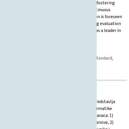
advancement of research capacity and visibility, fostering
industry and community collaboration, and continuous
quality assurance in all domains. Implementation is foreseen
through defined goals, action plans, and ongoing evaluation
mechanisms, supporting the Faculty’s position as a leader in
digital society, education, and research.
20.02.2025
Strategija
Međunarodna suradnja, Znanost, Studentski standard,
Nastava, Kvaliteta, Upravljanje
Institucijalno upravljanje
Strategija kvalitete FOI-a
Ovaj dokument, usvojen u srpnju 2011. godine, predstavlja
strategiju kvalitete Fakulteta organizacije i informatike
(FOI) u Varaždinu. Obuhvaća sedam strateških pravaca: 1)
upravljanje i osiguravanje kvalitete na razini ustanove, 2)