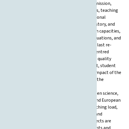
provides a detailed analysis of the institution’s mission,
management, quality assurance, study programs, teaching
methods, infrastructure, research, and international
activities. It describes the Faculty’s structure, history, and
development, analyzes its teaching and research capacities,
presents key results from previous external evaluations, and
lists major improvements undertaken since the last re-
accreditation. Specific chapters cover student-centred
learning, inclusion, teaching staff development, quality
assurance mechanisms, curriculum development, student
mobility, resources and infrastructure, and the impact of the
Faculty’s research and professional activities on the
economy and society. Emphasis is placed on
internationalization, strategic partnerships, open science,
and the alignment of programs with Croatian and European
qualification standards. Data on enrolment, teaching load,
financial management, student employability, and
participation in national and international projects are
included, as well as a detailed list of improvements and