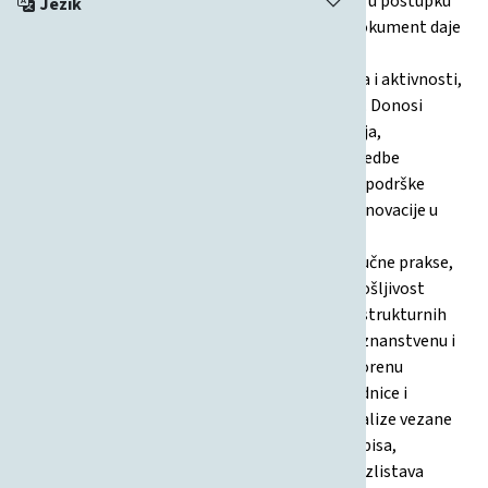
informatike (SUZG FOI) kao obavezni dokument u postupku
Jezik
reakreditacije visokih učilišta za 2025. godinu. Dokument daje
pregled povijesti fakulteta, njegove strukture,
infrastrukture, zaposlenika, studijskih programa i aktivnosti,
kao i rezultate prethodnih vanjskih vrednovanja. Donosi
detaljan prikaz upravljanja, strateškog planiranja,
unutarnjih procesa kvalitete, organizacije i provedbe
nastave, vrednovanja i napredovanja studenata, podrške
studentima i međunarodne suradnje. Obuhvaća inovacije u
programima, digitalizaciju procesa, suradnju s
gospodarstvom, uključivanje dionika, sustav stručne prakse,
cjeloživotno učenje, standarde kvalifikacija, zapošljivost
studenata, upravljanje financijama i razvoj infrastrukturnih
kapaciteta. Posebna poglavlja usmjerena su na znanstvenu i
stručnu djelatnost, međunarodne projekte, otvorenu
znanost i ulogu fakulteta u razvoju lokalne zajednice i
gospodarstva. Dokument uključuje podatke i analize vezane
za zapošljivost, financijske izvještaje, kriterije upisa,
mobilnost, mehanizme osiguranja kvalitete te izlistava