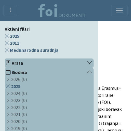
Aktivni filtri
2025
2011
Međunarodna suradnja
Dokumenti
Vrsta
Erasmus+ kratki boravak doktorskih
Godina
2026
(0)
studenata
2025
Prezentacija detaljno informira o mogućnostima Erasmus+
2024
(0)
kratke mobilnosti za doktorande i nedavno doktorirane
2023
(0)
studente na Fakultetu organizacije i informatike (FOI).
2022
(0)
Opisane su dvije osnovne vrste mobilnosti: studijski boravak
2021
(0)
na partnerskim sveučilištima i stručna praksa u raznim
2020
(0)
organizacijama. Navode se države sudionice, uvjeti trajanja i
2019
(0)
vrste aktivnosti (istraživački rad, nastava, treninzi). Jasno su