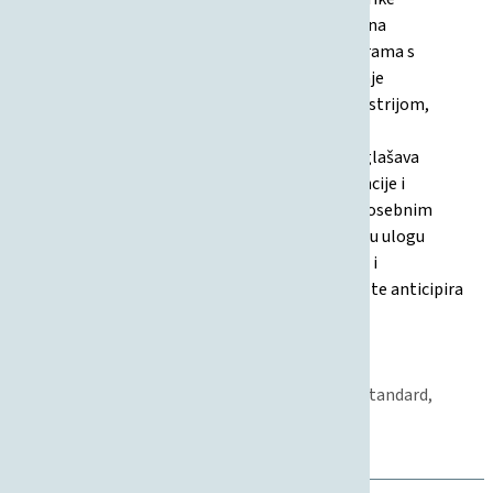
napretka po pojedinim područjima. Usmjeren je na
osuvremenjivanje i unapređenje nastavnih programa s
naglaskom na STEM i interdisciplinarnost, jačanje
znanstvene izvrsnosti, razvoj partnerstva s industrijom,
internacionalizaciju, digitalnu transformaciju,
implementaciju ESG standarda te održivost. Naglašava
integraciju novih tehnologija, umjetne inteligencije i
analitike podataka u obrazovanju i znanosti, s posebnim
naglaskom na kvalitetu, odgovornost i društvenu ulogu
Fakulteta. Strategija je usklađena s nacionalnim i
međunarodnim smjernicama i zakonodavstvom te anticipira
potrebe tržišta rada i društva.
20.02.2025
Strategija
Međunarodna suradnja, Znanost, Studentski standard,
Nastava, Kvaliteta, Upravljanje
Institucijalno upravljanje