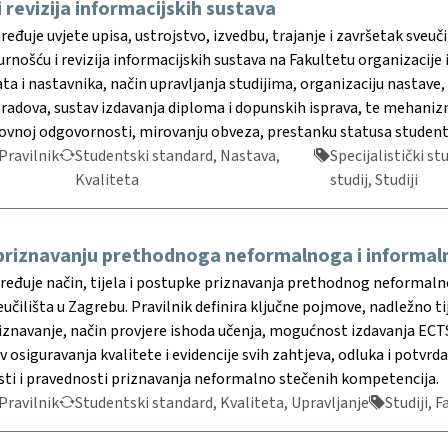
 revizija informacijskih sustava
uređuje uvjete upisa, ustrojstvo, izvedbu, trajanje i završetak sveu
urnošću i revizija informacijskih sustava na Fakultetu organizacije i
a i nastavnika, način upravljanja studijima, organizaciju nastave, 
h radova, sustav izdavanja diploma i dopunskih isprava, te mehanizm
vnoj odgovornosti, mirovanju obveza, prestanku statusa studenta,
Pravilnik
Studentski standard, Nastava,
Specijalistički st
Kvaliteta
studij, Studiji
 priznavanju prethodnoga neformalnoga i informal
uređuje način, tijela i postupke priznavanja prethodnog neformaln
učilišta u Zagrebu. Pravilnik definira ključne pojmove, nadležno 
iznavanje, način provjere ishoda učenja, mogućnost izdavanja ECTS
v osiguravanja kvalitete i evidencije svih zahtjeva, odluka i potvr
ti i pravednosti priznavanja neformalno stečenih kompetencija.
Pravilnik
Studentski standard, Kvaliteta, Upravljanje
Studiji, 