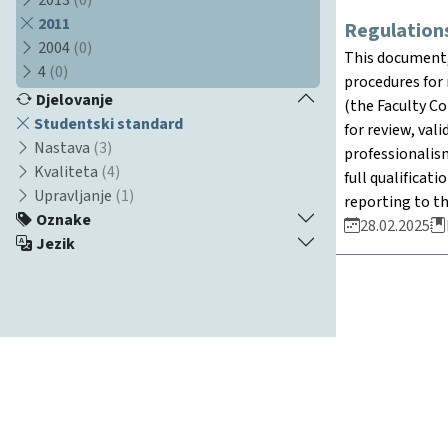
2011
Regulations
2004
(0)
This document, 
4
(0)
procedures for 
Djelovanje
(the Faculty Co
Studentski standard
for review, val
Nastava
(3)
professionalism
Kvaliteta
(4)
full qualifica
Upravljanje
(1)
reporting to th
Oznake
28.02.2025
Jezik