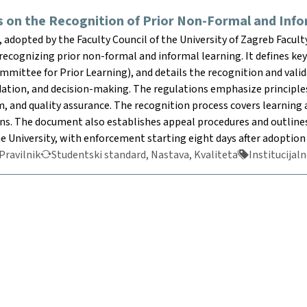
 on the Recognition of Prior Non-Formal and Info
adopted by the Faculty Council of the University of Zagreb Facult
recognizing prior non-formal and informal learning. It defines ke
mmittee for Prior Learning), and details the recognition and val
idation, and decision-making. The regulations emphasize principles 
, and quality assurance. The recognition process covers learning a
tions. The document also establishes appeal procedures and outlin
e University, with enforcement starting eight days after adoption 
Pravilnik
Studentski standard, Nastava, Kvaliteta
Institucijaln
2025 © Fakultet organizacije i informatike