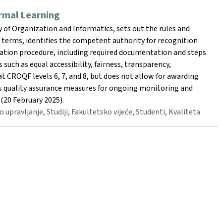
rmal Learning
y of Organization and Informatics, sets out the rules and
y terms, identifies the competent authority for recognition
idation procedure, including required documentation and steps
such as equal accessibility, fairness, transparency,
t CROQF levels 6, 7, and 8, but does not allow for awarding
es quality assurance measures for ongoing monitoring and
(20 February 2025).
o upravljanje, Studiji, Fakultetsko vijeće, Studenti, Kvaliteta
Kontakt
czrpp@foi.hr