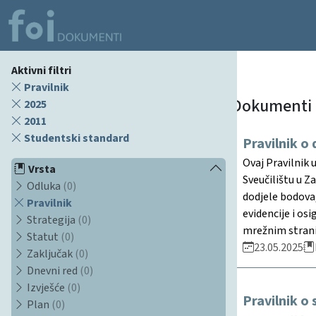
Aktivni filtri
Pravilnik
Dokumenti
2025
2011
Studentski standard
Pravilnik o
Ovaj Pravilnik 
Vrsta
Sveučilištu u Z
Odluka
(0)
dodjele bodova
Pravilnik
evidencije i os
Strategija
(0)
mrežnim strani
Statut
(0)
23.05.2025
Zaključak
(0)
Dnevni red
(0)
Izvješće
(0)
Pravilnik o
Plan
(0)