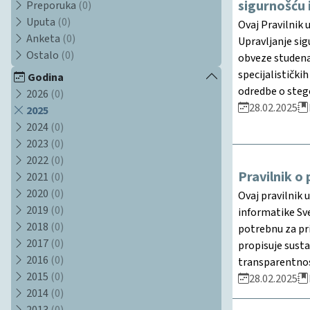
sigurnošću i
Preporuka
(0)
Uputa
(0)
Ovaj Pravilnik 
Anketa
(0)
Upravljanje sig
Ostalo
(0)
obveze studenat
specijalistički
Godina
odredbe o stego
2026
(0)
28.02.2025
2025
2024
(0)
2023
(0)
2022
(0)
Pravilnik o
2021
(0)
2020
(0)
Ovaj pravilnik 
2019
(0)
informatike Sve
2018
(0)
potrebnu za pr
2017
(0)
propisuje susta
2016
(0)
transparentnos
2015
(0)
28.02.2025
2014
(0)
2013
(0)