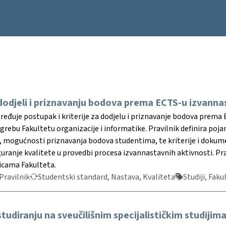
 dodjeli i priznavanju bodova prema ECTS-u izvann
uređuje postupak i kriterije za dodjelu i priznavanje bodova prem
agrebu Fakultetu organizacije i informatike. Pravilnik definira poj
, mogućnosti priznavanja bodova studentima, te kriterije i dokume
iguranje kvalitete u provedbi procesa izvannastavnih aktivnosti. 
cama Fakulteta.
Pravilnik
Studentski standard, Nastava, Kvaliteta
Studiji, Faku
 studiranju na sveučilišnim specijalističkim studij