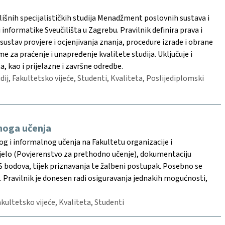
čilišnih specijalističkih studija Menadžment poslovnih sustava i
 informatike Sveučilišta u Zagrebu. Pravilnik definira prava i
sustav provjere i ocjenjivanja znanja, procedure izrade i obrane
e za praćenje i unapređenje kvalitete studija. Uključuje i
 kao i prijelazne i završne odredbe.
udij, Fakultetsko vijeće, Studenti, Kvaliteta, Poslijediplomski
noga učenja
og i informalnog učenja na Fakultetu organizacije i
tijelo (Povjerenstvo za prethodno učenje), dokumentaciju
 bodova, tijek priznavanja te žalbeni postupak. Posebno se
da. Pravilnik je donesen radi osiguravanja jednakih mogućnosti,
Fakultetsko vijeće, Kvaliteta, Studenti