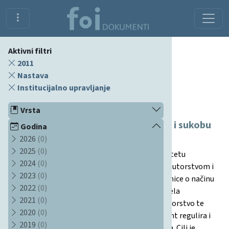
Aktivni filtri
2011
Nastava
Institucijalno upravljanje
Dokumenti
Vrsta
Etička pravila o plagiranju, autorstvu i sukobu
Godina
2026
(0)
interesa
2025
(0)
Ovaj dokument propisuje etička pravila na Fakultetu
2024
(0)
organizacije i informatike u vezi s plagiranjem, autorstvom i
2023
(0)
sukobom interesa. Definirane su precizne smjernice o načinu
2022
(0)
preuzimanja i navođenja izvora, ograničenja udjela
2021
(0)
preuzetog materijala u radovima, kriteriji za autorstvo te
2020
(0)
pravila o prijavljivanju sukoba interesa. Dokument regulira i
2019
(0)
prijelazne odredbe i način primjene novih pravila. Cilj je