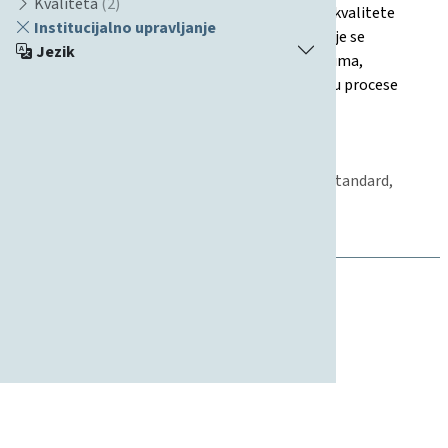
Kvaliteta
(2)
omogućuju kontinuirano praćenje i poboljšanje kvalitete
Institucijalno upravljanje
svih segmenata fakulteta. Posebna pažnja pridaje se
Jezik
mjerljivim ishodima, informiranju, odgovornostima,
financijskoj održivosti i uključivanju svih dionika u procese
poboljšanja kvalitete.
19.07.2011
Strategija
Međunarodna suradnja, Znanost, Studentski standard,
Nastava, Poslovanje, Kvaliteta, Upravljanje
Institucijalno upravljanje, Kvaliteta