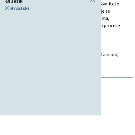
Jezik
omogućuju kontinuirano praćenje i poboljšanje kvalitete
Hrvatski
svih segmenata fakulteta. Posebna pažnja pridaje se
mjerljivim ishodima, informiranju, odgovornostima,
financijskoj održivosti i uključivanju svih dionika u procese
poboljšanja kvalitete.
19.07.2011
Strategija
Međunarodna suradnja, Znanost, Studentski standard,
Nastava, Poslovanje, Kvaliteta, Upravljanje
Institucijalno upravljanje, Kvaliteta