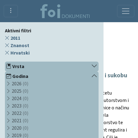
Aktivni filtri
2011
Znanost
Hrvatski
Dokumenti
Vrsta
Etička pravila o plagiranju, autorstvu i sukobu
Godina
2026
(0)
interesa
2025
(0)
Ovaj dokument propisuje etička pravila na Fakultetu
2024
(0)
organizacije i informatike u vezi s plagiranjem, autorstvom i
2023
(0)
sukobom interesa. Definirane su precizne smjernice o načinu
2022
(0)
preuzimanja i navođenja izvora, ograničenja udjela
2021
(0)
preuzetog materijala u radovima, kriteriji za autorstvo te
2020
(0)
pravila o prijavljivanju sukoba interesa. Dokument regulira i
2019
(0)
prijelazne odredbe i način primjene novih pravila. Cilj je