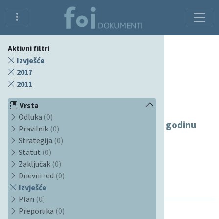
Aktivni filtri
Izvješće
2017
2011
Dokumenti
Vrsta
Odluka
(0)
Godišnji financijski izvještaji za 2017. godinu
Pravilnik
(0)
Godišnji financijski izvještaji za 2017. godinu
Strategija
(0)
01.01.2017
Statut
(0)
Izvješće
Zaključak
(0)
Poslovanje
Dnevni red
(0)
Financije
Izvješće
Plan
(0)
Preporuka
(0)