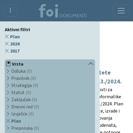
Aktivni filtri
Plan
2024
2017
Dokumenti
Vrsta
Odluka
(0)
Plan aktivnosti za osiguravanje kvalitete
Pravilnik
(0)
sastavnice za akademsku godinu 2023./2024.
Strategija
(0)
Ovaj dokument predstavlja detaljan plan aktivnosti za
Statut
(0)
osiguravanje kvalitete Fakulteta organizacije i informatike
Zaključak
(0)
Sveučilišta u Zagrebu za akademsku godinu 2023./2024. Plan
Dnevni red
(0)
obuhvaća područja politike osiguravanja kvalitete, izrade i
Izvješće
(0)
odobravanja studijskih programa, učenja i vrednovanja
Plan
usmjerenih na studenta, upisa i napredovanja studenata,
Preporuka
(0)
nastavnog osoblja, resursa za učenje i studentske potpore,