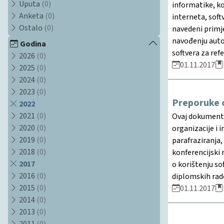
Uputa
(0)
informatike, kor
Anketa
(0)
interneta, soft
Ostalo
(0)
navedeni primje
navođenju autor
Godina
softvera za refe
2026
(0)
01.11.2017
2025
(0)
2024
(0)
2023
(0)
Preporuke c
2022
2021
(0)
Ovaj dokument, 
2020
(0)
organizacije i 
2019
(0)
parafraziranja, 
2018
(0)
konferencijski 
2017
o korištenju so
2016
(0)
diplomskih rado
2015
(0)
01.11.2017
2014
(0)
2013
(0)
2011
(0)