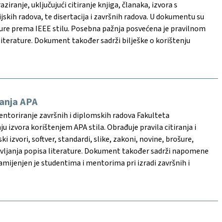
aziranje, uključujući citiranje knjiga, članaka, izvora s
ijskih radova, te disertacija i završnih radova. U dokumentu su
rature prema IEEE stilu. Posebna pažnja posvećena je pravilnom
 literature. Dokument također sadrži bilješke o korištenju
ranja APA
entoriranje završnih i diplomskih radova Fakulteta
ju izvora korištenjem APA stila. Obrađuje pravila citiranja i
i izvori, softver, standardi, slike, zakoni, novine, brošure,
astavljanja popisa literature. Dokument također sadrži napomene
Namijenjen je studentima i mentorima pri izradi završnih i