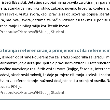
isteći IEEE stil. Detaljno su objašnjena pravila za citiranje i parafr
vera, standarda, rječnika, slika, zakona, novina, brošura, konferenc
ri za svaku vrstu izvora, kao i pravila za oblikovanje popisa lite
a, naslova, izvora, datuma, te načinu citiranja u tekstu i u popisu
renciranje i bibliografiju korištenih izvora.
Preporuka
Nastava
Studiji, Studenti
itiranja i referenciranja primjenom stila referenci
izrađen od strane Povjerenstva za izradu preporuka za izradu i m
informatike, daje detaljne upute o pravilnom citiranju i referenciran
načine navođenja različitih vrsta izvora (knjige, časopisi, internetsk
radovi, akademski radovi), te daje primjere citiranja u tekstu i s
ftvera za referenciranje i važnost dosljednosti u primjeni pravila. 
va na FOI-ju.
Preporuka
Nastava
Studiji, Studenti