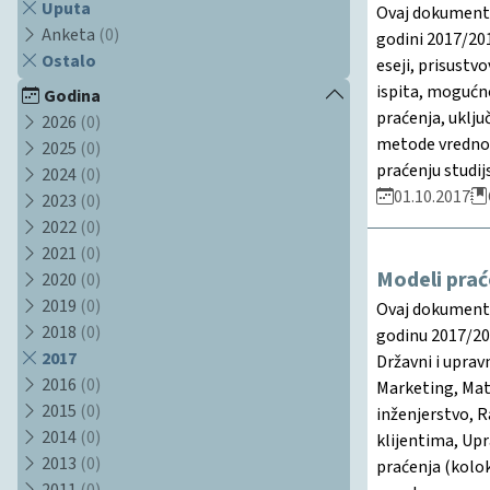
Uputa
Ovaj dokument d
Anketa
(0)
godini 2017/201
Ostalo
eseji, prisustv
ispita, mogućno
Godina
praćenja, uklju
2026
(0)
metode vrednova
2025
(0)
praćenju studij
2024
(0)
01.10.2017
2023
(0)
2022
(0)
2021
(0)
Modeli prać
2020
(0)
2019
(0)
Ovaj dokument d
2018
(0)
godinu 2017/201
2017
Državni i uprav
2016
(0)
Marketing, Mat
2015
(0)
inženjerstvo, 
2014
(0)
klijentima, Up
2013
(0)
praćenja (kolok
2011
(0)