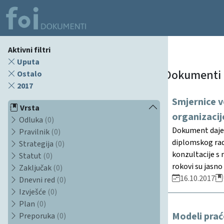
Aktivni filtri
Uputa
Dokumenti
Ostalo
2017
Smjernice v
Vrsta
organizacij
Odluka
(0)
Dokument daje d
Pravilnik
(0)
diplomskog rada
Strategija
(0)
konzultacije s 
Statut
(0)
rokovi su jasno
Zaključak
(0)
16.10.2017
Dnevni red
(0)
Izvješće
(0)
Plan
(0)
Modeli prać
Preporuka
(0)