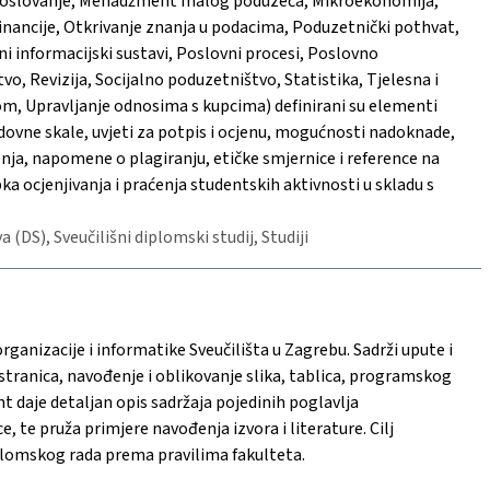
poslovanje, Menadžment malog poduzeća, Mikroekonomija,
ancije, Otkrivanje znanja u podacima, Poduzetnički pothvat,
ni informacijski sustavi, Poslovni procesi, Poslovno
o, Revizija, Socijalno poduzetništvo, Statistika, Tjelesna i
tom, Upravljanje odnosima s kupcima) definirani su elementi
 bodovne skale, uvjeti za potpis i ocjenu, mogućnosti nadoknade,
nja, napomene o plagiranju, etičke smjernice i reference na
a ocjenjivanja i praćenja studentskih aktivnosti u skladu s
DS), Sveučilišni diplomski studij, Studiji
ganizacije i informatike Sveučilišta u Zagrebu. Sadrži upute i
stranica, navođenje i oblikovanje slika, tablica, programskog
 daje detaljan opis sadržaja pojedinih poglavlja
, te pruža primjere navođenja izvora i literature. Cilj
plomskog rada prema pravilima fakulteta.