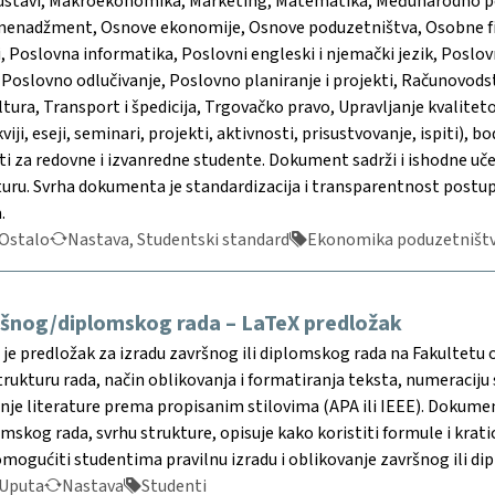
 sustavi, Makroekonomika, Marketing, Matematika, Međunarodno 
 menadžment, Osnove ekonomije, Osnove poduzetništva, Osobne fin
, Poslovna informatika, Poslovni engleski i njemački jezik, Poslov
Poslovno odlučivanje, Poslovno planiranje i projekti, Računovodstv
tura, Transport i špedicija, Trgovačko pravo, Upravljanje kvalite
viji, eseji, seminari, projekti, aktivnosti, prisustvovanje, ispiti),
ti za redovne i izvanredne studente. Dokument sadrži i ishodne uče
uru. Svrha dokumenta je standardizacija i transparentnost postupk
.
Ostalo
Nastava, Studentski standard
Ekonomika poduzetništva (
ršnog/diplomskog rada – LaTeX predložak
e predložak za izradu završnog ili diplomskog rada na Fakultetu or
rukturu rada, način oblikovanja i formatiranja teksta, numeraciju 
je literature prema propisanim stilovima (APA ili IEEE). Dokument
skog rada, svrhu strukture, opisuje kako koristiti formule i kratice
mogućiti studentima pravilnu izradu i oblikovanje završnog ili di
Uputa
Nastava
Studenti