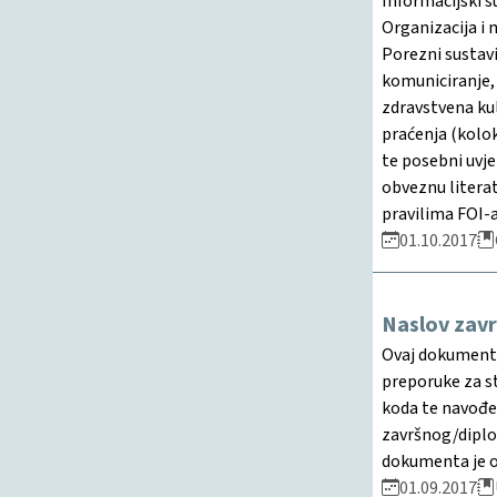
Informacijski
Organizacija i
Porezni sustavi
komuniciranje, 
zdravstvena kul
praćenja (kolok
te posebni uvje
obveznu literat
pravilima FOI-a
01.10.2017
Naslov zav
Ovaj dokument j
preporuke za st
koda te navođen
završnog/diplom
dokumenta je o
01.09.2017