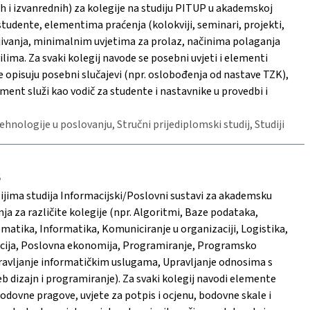
h i izvanrednih) za kolegije na studiju PITUP u akademskoj
studente, elementima praćenja (kolokviji, seminari, projekti,
enjivanja, minimalnim uvjetima za prolaz, načinima polaganja
ima. Za svaki kolegij navode se posebni uvjeti i elementi
se opisuju posebni slučajevi (npr. oslobođenja od nastave TZK),
ent služi kao vodič za studente i nastavnike u provedbi i
hnologije u poslovanju, Stručni prijediplomski studij, Studiji
8
ijima studija Informacijski/Poslovni sustavi za akademsku
ja za različite kolegije (npr. Algoritmi, Baze podataka,
tematika, Informatika, Komuniciranje u organizaciji, Logistika,
zacija, Poslovna ekonomija, Programiranje, Programsko
pravljanje informatičkim uslugama, Upravljanje odnosima s
 dizajn i programiranje). Za svaki kolegij navodi elemente
 bodovne pragove, uvjete za potpis i ocjenu, bodovne skale i