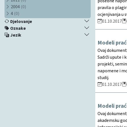
posebne napome
2004
(0)
pravila o plagi
4
(0)
ocjenjivanja u
01.10.2017
Djelovanje
Oznake
Jezik
Modeli prać
Ovaj dokument 
Sadrži upute i 
projekti, semin
napomene i mog
studij.
01.10.2017
Modeli prać
Ovaj dokument d
akademsku godin