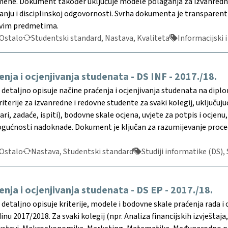
ne. Dokument također uključuje modele polaganja za izvanredne s
ranju i disciplinskoj odgovornosti. Svrha dokumenta je transparent
 svim predmetima.
Ostalo
Studentski standard, Nastava, Kvaliteta
Informacijski i
enja i ocjenjivanja studenata - DS INF - 2017./18.
detaljno opisuje načine praćenja i ocjenjivanja studenata na dip
kriterije za izvanredne i redovne studente za svaki kolegij, uključuj
ari, zadaće, ispiti), bodovne skale ocjena, uvjete za potpis i ocj
ućnosti nadoknade. Dokument je ključan za razumijevanje procedur
Ostalo
Nastava, Studentski standard
Studiji informatike (DS), 
enja i ocjenjivanja studenata - DS EP - 2017./18.
etaljno opisuje kriterije, modele i bodovne skale praćenja rada i
u 2017/2018. Za svaki kolegij (npr. Analiza financijskih izvještaja, 