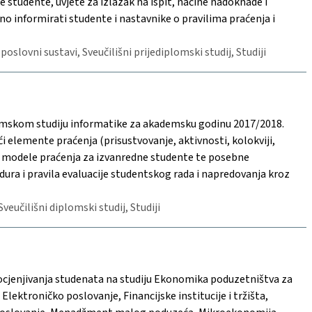
tudente, uvjete za izlazak na ispit, načine nadoknade i
no informirati studente i nastavnike o pravilima praćenja i
 poslovni sustavi, Sveučilišni prijediplomski studij, Studiji
lomskom studiju informatike za akademsku godinu 2017/2018.
ući elemente praćenja (prisustvovanje, aktivnosti, kolokviji,
enu, modele praćenja za izvanredne studente te posebne
a i pravila evaluacije studentskog rada i napredovanja kroz
Sveučilišni diplomski studij, Studiji
 ocjenjivanja studenata na studiju Ekonomika poduzetništva za
Elektroničko poslovanje, Financijske institucije i tržišta,