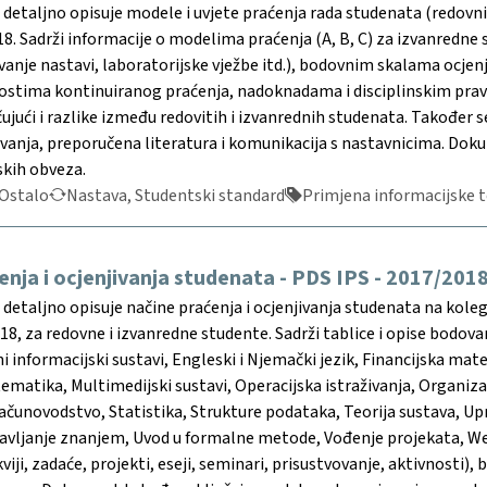
etaljno opisuje modele i uvjete praćenja rada studenata (redovni
8. Sadrži informacije o modelima praćenja (A, B, C) za izvanredne 
ovanje nastavi, laboratorijske vježbe itd.), bodovnim skalama ocj
stima kontinuiranog praćenja, nadoknadama i disciplinskim pravil
čujući i razlike između redovitih i izvanrednih studenata. Također 
nja, preporučena literatura i komunikacija s nastavnicima. Dokum
skih obveza.
Ostalo
Nastava, Studentski standard
Primjena informacijske te
enja i ocjenjivanja studenata - PDS IPS - 2017/201
etaljno opisuje načine praćenja i ocjenjivanja studenata na koleg
8, za redovne i izvanredne studente. Sadrži tablice i opise bodovan
ni informacijski sustavi, Engleski i Njemački jezik, Financijska ma
ematika, Multimedijski sustavi, Operacijska istraživanja, Organi
Računovodstvo, Statistika, Strukture podataka, Teorija sustava, U
ravljanje znanjem, Uvod u formalne metode, Vođenje projekata, Web
viji, zadaće, projekti, eseji, seminari, prisustvovanje, aktivnosti),