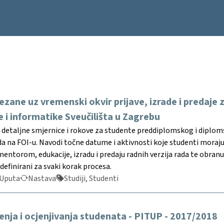
ezane uz vremenski okvir prijave, izrade i predaj
e i informatike Sveučilišta u Zagrebu
etaljne smjernice i rokove za studente preddiplomskog i diplomsko
 na FOI-u. Navodi točne datume i aktivnosti koje studenti moraju 
mentorom, edukacije, izradu i predaju radnih verzija rada te obranu
 definirani za svaki korak procesa.
Uputa
Nastava
Studiji, Studenti
enja i ocjenjivanja studenata - PITUP - 2017/2018