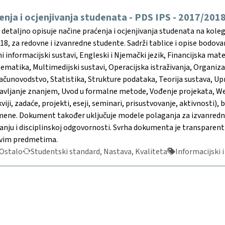
enja i ocjenjivanja studenata - PDS IPS - 2017/201
etaljno opisuje načine praćenja i ocjenjivanja studenata na koleg
8, za redovne i izvanredne studente. Sadrži tablice i opise bodovan
ni informacijski sustavi, Engleski i Njemački jezik, Financijska ma
ematika, Multimedijski sustavi, Operacijska istraživanja, Organi
Računovodstvo, Statistika, Strukture podataka, Teorija sustava, U
ravljanje znanjem, Uvod u formalne metode, Vođenje projekata, Web
viji, zadaće, projekti, eseji, seminari, prisustvovanje, aktivnosti),
ne. Dokument također uključuje modele polaganja za izvanredne s
ranju i disciplinskoj odgovornosti. Svrha dokumenta je transparent
 svim predmetima.
Ostalo
Studentski standard, Nastava, Kvaliteta
Informacijski i