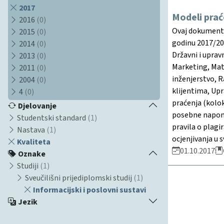
2017
Modeli prać
2016
(0)
Ovaj dokument d
2015
(0)
godinu 2017/201
2014
(0)
Državni i uprav
2013
(0)
Marketing, Mat
2011
(0)
inženjerstvo, 
2004
(0)
klijentima, Up
4
(0)
praćenja (kolok
Djelovanje
posebne napome
Studentski standard
(1)
pravila o plagi
Nastava
(1)
ocjenjivanja u
Kvaliteta
01.10.2017
Oznake
Studiji
(1)
Sveučilišni prijediplomski studij
(1)
Informacijski i poslovni sustavi
Jezik