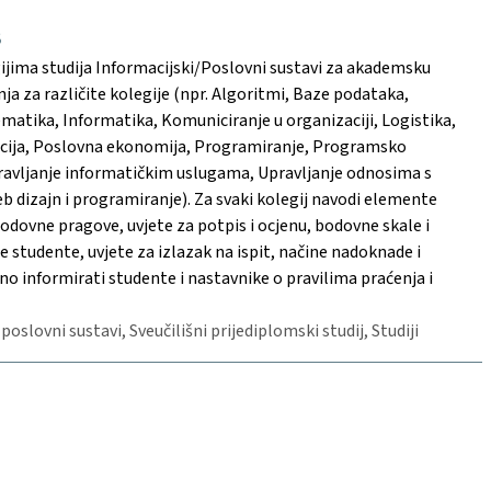
8
ijima studija Informacijski/Poslovni sustavi za akademsku
ja za različite kolegije (npr. Algoritmi, Baze podataka,
tematika, Informatika, Komuniciranje u organizaciji, Logistika,
zacija, Poslovna ekonomija, Programiranje, Programsko
pravljanje informatičkim uslugama, Upravljanje odnosima s
 dizajn i programiranje). Za svaki kolegij navodi elemente
 bodovne pragove, uvjete za potpis i ocjenu, bodovne skale i
tudente, uvjete za izlazak na ispit, načine nadoknade i
no informirati studente i nastavnike o pravilima praćenja i
 poslovni sustavi, Sveučilišni prijediplomski studij, Studiji