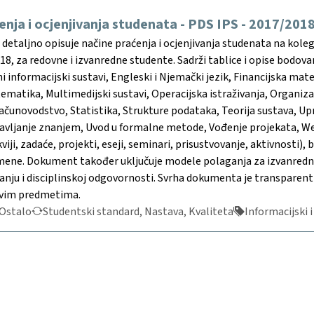
enja i ocjenjivanja studenata - PDS IPS - 2017/201
etaljno opisuje načine praćenja i ocjenjivanja studenata na koleg
8, za redovne i izvanredne studente. Sadrži tablice i opise bodovan
ni informacijski sustavi, Engleski i Njemački jezik, Financijska ma
ematika, Multimedijski sustavi, Operacijska istraživanja, Organi
Računovodstvo, Statistika, Strukture podataka, Teorija sustava, U
ravljanje znanjem, Uvod u formalne metode, Vođenje projekata, Web
viji, zadaće, projekti, eseji, seminari, prisustvovanje, aktivnosti),
ne. Dokument također uključuje modele polaganja za izvanredne s
ranju i disciplinskoj odgovornosti. Svrha dokumenta je transparent
 svim predmetima.
Ostalo
Studentski standard, Nastava, Kvaliteta
Informacijski i