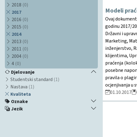
2018
(0)
Modeli prać
2017
Ovaj dokument d
2016
(0)
godinu 2017/201
2015
(0)
Državni i uprav
2014
Marketing, Mat
2013
(0)
inženjerstvo, 
2011
(0)
klijentima, Up
2004
(0)
praćenja (kolok
4
(0)
posebne napome
Djelovanje
pravila o plagi
Studentski standard
(1)
ocjenjivanja u
Nastava
(1)
01.10.2017
Kvaliteta
Oznake
Jezik