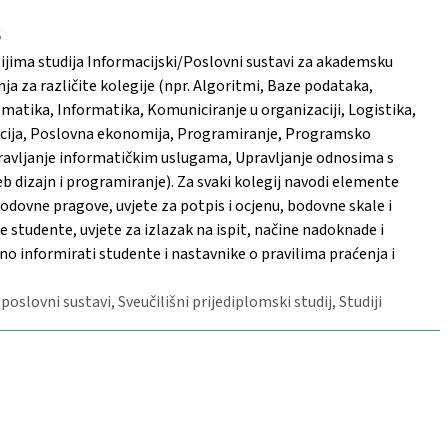
8
ijima studija Informacijski/Poslovni sustavi za akademsku
ja za različite kolegije (npr. Algoritmi, Baze podataka,
tematika, Informatika, Komuniciranje u organizaciji, Logistika,
zacija, Poslovna ekonomija, Programiranje, Programsko
pravljanje informatičkim uslugama, Upravljanje odnosima s
 dizajn i programiranje). Za svaki kolegij navodi elemente
 bodovne pragove, uvjete za potpis i ocjenu, bodovne skale i
tudente, uvjete za izlazak na ispit, načine nadoknade i
no informirati studente i nastavnike o pravilima praćenja i
 poslovni sustavi, Sveučilišni prijediplomski studij, Studiji