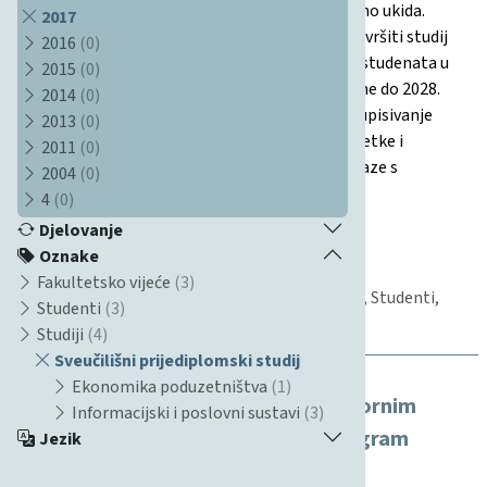
izvođenje starog programa (verzija 1.1.) postupno ukida.
2017
Definirani su uvjeti pod kojima studenti mogu završiti studij
2016
(0)
po starom programu, prijelazni rokovi i obveze studenata u
2015
(0)
prelasku na novi program kroz akademske godine do 2028.
2014
(0)
godine. Odluka detaljno regulira kako nastava i upisivanje
2013
(0)
obveza prelaze na revidirani program, kao i izuzetke i
2011
(0)
posebne situacije za studente koji ostaju ili prelaze s
2004
(0)
izumirućeg na novi studijski program.
4
(0)
20.10.2022
Djelovanje
Odluka
Oznake
Studentski standard
Fakultetsko vijeće
(3)
Ekonomika poduzetništva, Fakultetsko vijeće, Studenti,
Studenti
(3)
Sveučilišni prijediplomski studij, Studiji
Studiji
(4)
Sveučilišni prijediplomski studij
Ekonomika poduzetništva
(1)
Odluka o kvotama po modulima i izbornim
Informacijski i poslovni sustavi
(3)
predmetima modula za studijski program
Jezik
preddiplomskog sveučilišnog studija