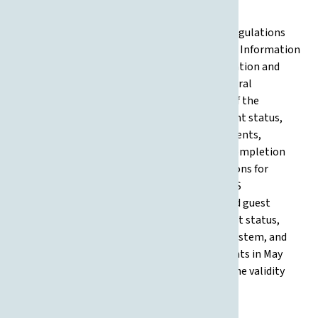
1.2)
This document outlines the officially adopted regulations
governing the undergraduate university study in Information
and Business Systems at the Faculty of Organization and
Informatics, University of Zagreb. It covers general
provisions, structure, curriculum, and syllabus of the
program, admission and transfer criteria, student status,
teaching methodologies, progression requirements,
teaching staff roles, examination procedures, completion
criteria, and student awards. It specifies conditions for
enrolment, curriculum structure (modules, ECTS
requirements), rules for full-time, part-time and guest
students, suspension and termination of student status,
student workload, forms of teaching, grading system, and
the awarding of degrees and honors. Amendments in May
2022 consolidate previous updates and specify the validity
from the 2022/2023 academic year.
26.05.2022