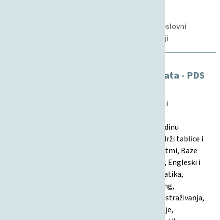
Pravilnik
Nastava, Studentski standard
Studenti, Fakultetsko vijeće, Informacijski i poslovni
sustavi, Sveučilišni prijediplomski studij, Studiji
Modeli praćenja i ocjenjivanja studenata - PDS
IPS - 2017/2018
Ovaj dokument detaljno opisuje načine praćenja i
ocjenjivanja studenata na kolegijima studija
Informacijski/Poslovni sustavi za akademsku godinu
2017/2018, za redovne i izvanredne studente. Sadrži tablice i
opise bodovanja za različite kolegije (npr. Algoritmi, Baze
podataka, Državni i upravni informacijski sustavi, Engleski i
Njemački jezik, Financijska matematika, Informatika,
Komuniciranje u organizaciji, Logistika, Marketing,
Matematika, Multimedijski sustavi, Operacijska istraživanja,
Organizacija, Poslovna ekonomija, Programiranje,