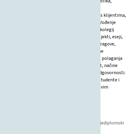
Programsko inženjerstvo, Računovodstvo, Statistika,
Strukture podataka, Teorija sustava, Upravljanje
informatičkim uslugama, Upravljanje odnosima s klijentima,
Upravljanje znanjem, Uvod u formalne metode, Vođenje
projekata, Web dizajn i programiranje). Za svaki kolegij
navodi elemente praćenja (kolokviji, zadaće, projekti, eseji,
seminari, prisustvovanje, aktivnosti), bodovne pragove,
uvjete za potpis i ocjenu, bodovne skale i posebne
napomene. Dokument također uključuje modele polaganja
za izvanredne studente, uvjete za izlazak na ispit, načine
nadoknade i pravila o plagiranju i disciplinskoj odgovornosti.
Svrha dokumenta je transparentno informirati studente i
nastavnike o pravilima praćenja i ocjenjivanja u svim
predmetima.
01.10.2017
Ostalo
Studentski standard, Nastava, Kvaliteta
Informacijski i poslovni sustavi, Sveučilišni prijediplomski
studij, Studiji