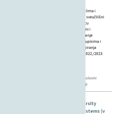
Informacijski i poslovni sustavi
Ova Odluka određuje pravila o kvotama po modulima i
izbornim predmetima modula za preddiplomski sveučilišni
studij Informacijski i poslovni sustavi na Fakultetu
organizacije i informatike. Definiraju se minimalni i
maksimalni brojevi studenata potrebni za izvođenje
pojedinih modula i izbornih predmeta, pravila o upisima i
prioritetima pri odabiru predmeta, te način rangiranja
studenata. Odluka vrijedi od akademske godine 2022./2023.
01.10.2022
Odluka
Nastava, Studentski standard
Fakultetsko vijeće, Studenti, Informacijski i poslovni
sustavi, Sveučilišni prijediplomski studij, Studiji
Regulations on Undergraduate University
Study in Information and Business Systems (v