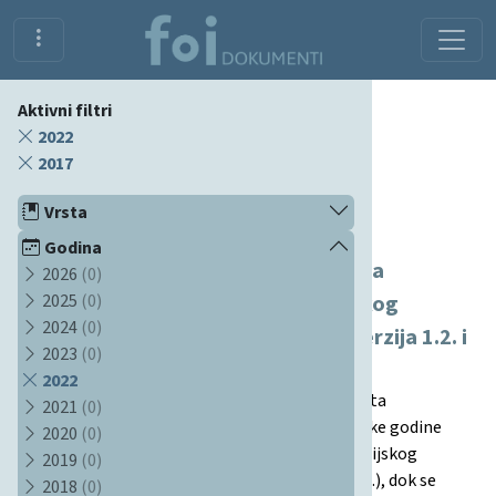
Aktivni filtri
2022
2017
Dokumenti
Vrsta
Godina
Odluka o početku izvođenja i uvjetima
2026
(0)
2025
(0)
završetka sveučilišnog preddiplomskog
2024
(0)
studija Ekonomika poduzetništva (verzija 1.2. i
2023
(0)
1.1.)
2022
Dokument je odluka Fakultetskog vijeća Fakulteta
2021
(0)
organizacije i informatike kojom se od akademske godine
2020
(0)
2023./2024. započinje izvođenje revidiranog studijskog
2019
(0)
programa Ekonomika poduzetništva (verzija 1.2.), dok se
2018
(0)