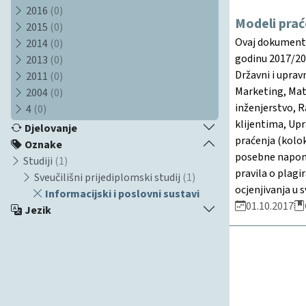
2016
(0)
Modeli prać
2015
(0)
Ovaj dokument d
2014
(0)
godinu 2017/201
2013
(0)
Državni i uprav
2011
(0)
Marketing, Mat
2004
(0)
inženjerstvo, 
4
(0)
klijentima, Up
Djelovanje
praćenja (kolok
Oznake
posebne napome
Studiji
(1)
pravila o plagi
Sveučilišni prijediplomski studij
(1)
ocjenjivanja u
Informacijski i poslovni sustavi
01.10.2017
Jezik