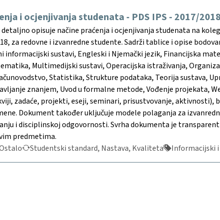
enja i ocjenjivanja studenata - PDS IPS - 2017/201
etaljno opisuje načine praćenja i ocjenjivanja studenata na koleg
8, za redovne i izvanredne studente. Sadrži tablice i opise bodovan
ni informacijski sustavi, Engleski i Njemački jezik, Financijska ma
ematika, Multimedijski sustavi, Operacijska istraživanja, Organi
Računovodstvo, Statistika, Strukture podataka, Teorija sustava, U
ravljanje znanjem, Uvod u formalne metode, Vođenje projekata, Web
viji, zadaće, projekti, eseji, seminari, prisustvovanje, aktivnosti),
ne. Dokument također uključuje modele polaganja za izvanredne s
ranju i disciplinskoj odgovornosti. Svrha dokumenta je transparent
 svim predmetima.
Ostalo
Studentski standard, Nastava, Kvaliteta
Informacijski i