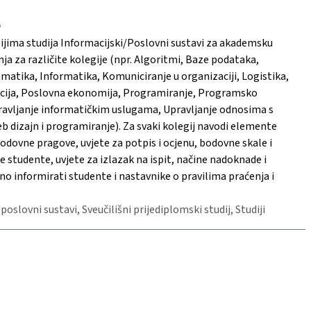
8
ijima studija Informacijski/Poslovni sustavi za akademsku
ja za različite kolegije (npr. Algoritmi, Baze podataka,
tematika, Informatika, Komuniciranje u organizaciji, Logistika,
zacija, Poslovna ekonomija, Programiranje, Programsko
pravljanje informatičkim uslugama, Upravljanje odnosima s
 dizajn i programiranje). Za svaki kolegij navodi elemente
 bodovne pragove, uvjete za potpis i ocjenu, bodovne skale i
tudente, uvjete za izlazak na ispit, načine nadoknade i
no informirati studente i nastavnike o pravilima praćenja i
 poslovni sustavi, Sveučilišni prijediplomski studij, Studiji