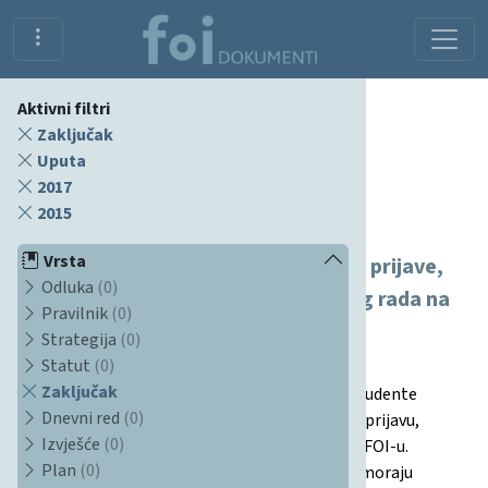
Aktivni filtri
Zaključak
Uputa
2017
Dokumenti
2015
Vrsta
Smjernice vezane uz vremenski okvir prijave,
Odluka
(0)
izrade i predaje završnog/diplomskog rada na
Pravilnik
(0)
Fakultetu organizacije i informatike
Strategija
(0)
Sveučilišta u Zagrebu
Statut
(0)
Zaključak
Dokument daje detaljne smjernice i rokove za studente
Dnevni red
(0)
preddiplomskog i diplomskog studija vezane uz prijavu,
Izvješće
(0)
izradu i predaju završnog ili diplomskog rada na FOI-u.
Plan
(0)
Navodi točne datume i aktivnosti koje studenti moraju