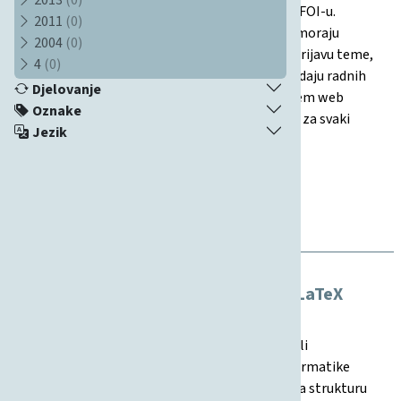
izradu i predaju završnog ili diplomskog rada na FOI-u.
2011
(0)
Navodi točne datume i aktivnosti koje studenti moraju
2004
(0)
slijediti tijekom akademske godine, uključujući prijavu teme,
4
(0)
konzultacije s mentorom, edukacije, izradu i predaju radnih
Djelovanje
verzija rada te obranu. Svi koraci se provode putem web
Oznake
aplikacije FOI-radovi, a rokovi su jasno definirani za svaki
Jezik
korak procesa.
16.10.2017
Uputa
Nastava
Studiji, Studenti
Naslov završnog/diplomskog rada – LaTeX
predložak
Ovaj dokument je predložak za izradu završnog ili
diplomskog rada na Fakultetu organizacije i informatike
Sveučilišta u Zagrebu. Sadrži upute i preporuke za strukturu