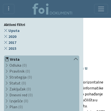
Aktivni filtri
Uputa
2020
2017
Dokumenti
2015
Vrsta
Horizontalna mobilnost Fakulteta
Odluka
(0)
organizacije i informatike Sveučilišta u
Pravilnik
(0)
Zagrebu - procedura
Strategija
(0)
Ovaj dokument opisuje proceduru ostvarivanja horizontalne
Statut
(0)
mobilnosti za studente Fakulteta organizacije i informatike
Zaključak
(0)
Sveučilišta u Zagrebu. Studentima je omogućeno pohađanje
Dnevni red
(0)
izbornih predmeta na drugim sastavnicama Sveučilišta u
Izvješće
(0)
Zagrebu koji nisu dostupni na matičnom fakultetu.
Plan
(0)