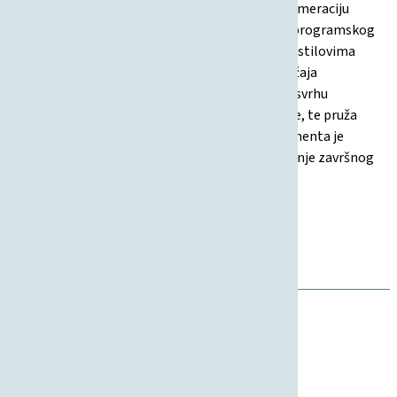
rada, način oblikovanja i formatiranja teksta, numeraciju
stranica, navođenje i oblikovanje slika, tablica, programskog
koda te navođenje literature prema propisanim stilovima
(APA ili IEEE). Dokument daje detaljan opis sadržaja
pojedinih poglavlja završnog/diplomskog rada, svrhu
strukture, opisuje kako koristiti formule i kratice, te pruža
primjere navođenja izvora i literature. Cilj dokumenta je
omogućiti studentima pravilnu izradu i oblikovanje završnog
ili diplomskog rada prema pravilima fakulteta.
01.09.2017
Uputa
Nastava
Studenti