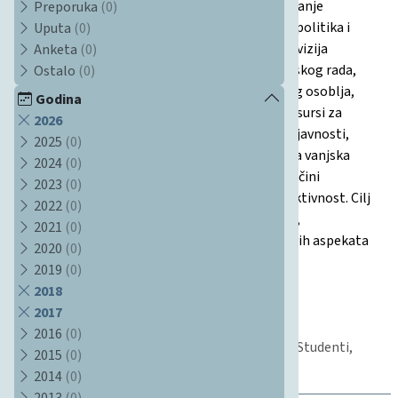
Sastavljen je od strane Povjerenstva za osiguravanje
Preporuka
(0)
kvalitete FOI i obuhvaća širok spektar područja: politika i
Uputa
(0)
unaprjeđenje sustava kvalitete, odobravanje i revizija
Anketa
(0)
studijskih programa, učenje i evaluacija studentskog rada,
Ostalo
(0)
upisi i napredovanje studenata, razvoj nastavnog osoblja,
Godina
znanstveno-istraživačka i stručna djelatnost, resursi za
2026
učenje, upravljanje informacijama, informiranje javnosti,
2025
(0)
mobilnost i međunarodna suradnja te periodička vanjska
2024
(0)
vrjednovanja. Definirane su odgovorne osobe, načini
2023
(0)
provedbe, očekivani rezultati i rokovi za svaku aktivnost. Cilj
2022
(0)
je kontinuirano poboljšanje standarda kvalitete,
2021
(0)
usklađivanje s ESG standardima i unapređenje svih aspekata
2020
(0)
rada sastavnice.
2019
(0)
01.10.2018
2018
Plan
2017
Studentski standard, Nastava, Kvaliteta
2016
(0)
Studiji, Cjeloživotno obrazovanje, Mobilnost, Studenti,
2015
(0)
Kvaliteta, Institucijalno upravljanje
2014
(0)
2013
(0)