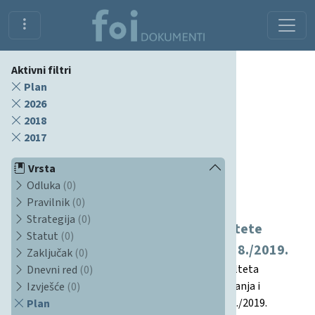
Aktivni filtri
Plan
2026
2018
2017
Vrsta
Odluka
(0)
Dokumenti
Pravilnik
(0)
Strategija
(0)
Plan aktivnosti za osiguravanje kvalitete
Statut
(0)
sastavnice za akademsku godinu 2018./2019.
Zaključak
(0)
Ovaj dokument predstavlja plan aktivnosti Fakulteta
Dnevni red
(0)
organizacije i informatike (FOI) u svrhu osiguravanja i
Izvješće
(0)
unapređenja kvalitete u akademskoj godini 2018./2019.
Plan