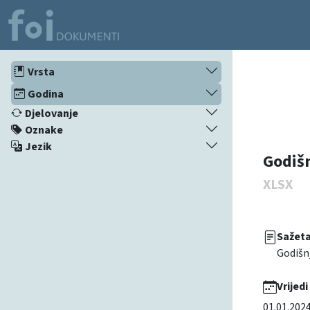
Vrsta
Godina
Djelovanje
Oznake
Jezik
Godišn
XLSX
Sažet
Godišnj
Vrijedi
01.01.202