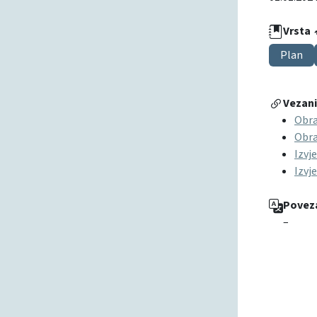
Vrsta
Plan
Vezan
Obra
Obra
Izvj
Izvj
Povez
–