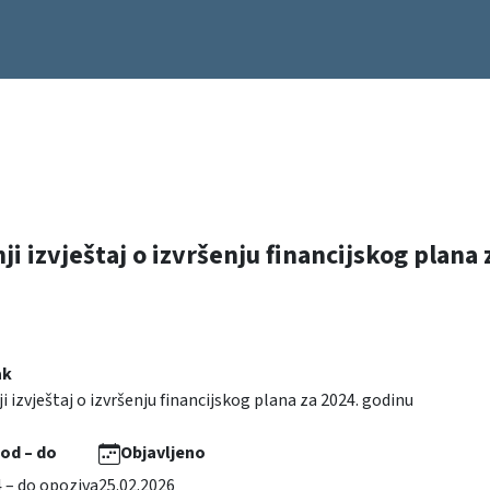
ji izvještaj o izvršenju financijskog plana
ak
i izvještaj o izvršenju financijskog plana za 2024. godinu
 od – do
Objavljeno
4 – do opoziva
25.02.2026