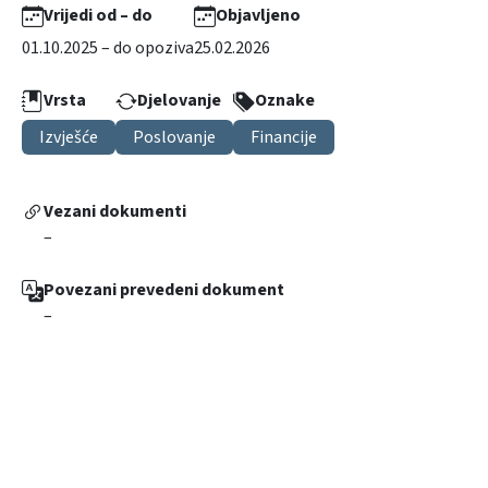
Vrijedi od – do
Objavljeno
01.10.2025 – do opoziva
25.02.2026
Vrsta
Djelovanje
Oznake
Izvješće
Poslovanje
Financije
Vezani dokumenti
–
Povezani prevedeni dokument
–