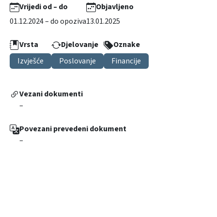
Vrijedi od – do
Objavljeno
01.12.2024 – do opoziva
13.01.2025
Vrsta
Djelovanje
Oznake
Izvješće
Poslovanje
Financije
Vezani dokumenti
–
Povezani prevedeni dokument
–