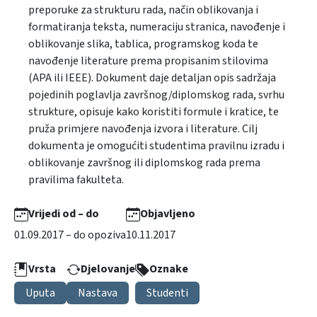
preporuke za strukturu rada, način oblikovanja i
formatiranja teksta, numeraciju stranica, navođenje i
oblikovanje slika, tablica, programskog koda te
navođenje literature prema propisanim stilovima
(APA ili IEEE). Dokument daje detaljan opis sadržaja
pojedinih poglavlja završnog/diplomskog rada, svrhu
strukture, opisuje kako koristiti formule i kratice, te
pruža primjere navođenja izvora i literature. Cilj
dokumenta je omogućiti studentima pravilnu izradu i
oblikovanje završnog ili diplomskog rada prema
pravilima fakulteta.
Vrijedi od – do
Objavljeno
01.09.2017 – do opoziva
10.11.2017
Vrsta
Djelovanje
Oznake
Uputa
Nastava
Studenti