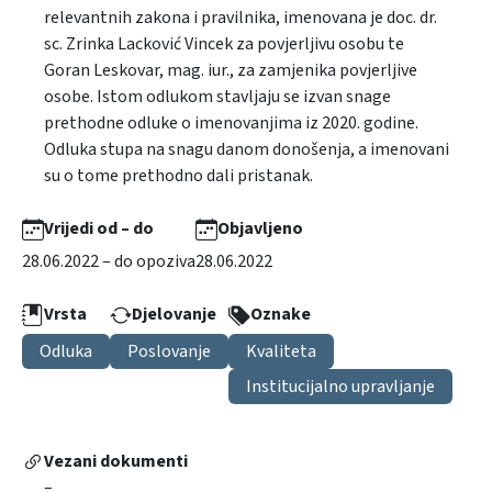
relevantnih zakona i pravilnika, imenovana je doc. dr.
sc. Zrinka Lacković Vincek za povjerljivu osobu te
Goran Leskovar, mag. iur., za zamjenika povjerljive
osobe. Istom odlukom stavljaju se izvan snage
prethodne odluke o imenovanjima iz 2020. godine.
Odluka stupa na snagu danom donošenja, a imenovani
su o tome prethodno dali pristanak.
Vrijedi od – do
Objavljeno
28.06.2022 – do opoziva
28.06.2022
Vrsta
Djelovanje
Oznake
Odluka
Poslovanje
Kvaliteta
Institucijalno upravljanje
Vezani dokumenti
–