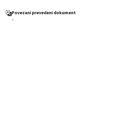
Povezani prevedeni dokument
–
2025 © Fakultet organizacije i informatike