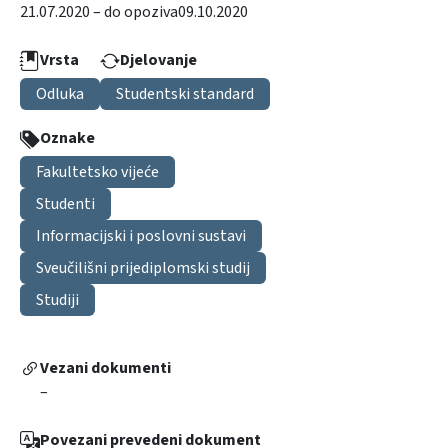
21.07.2020 – do opoziva
09.10.2020
Vrsta
Djelovanje
Odluka
Studentski standard
Oznake
Fakultetsko vijeće
Studenti
Informacijski i poslovni sustavi
Sveučilišni prijediplomski studij
Studiji
Vezani dokumenti
–
Povezani prevedeni dokument