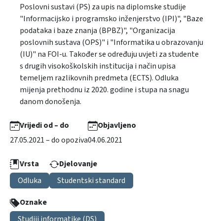
Poslovni sustavi (PS) za upis na diplomske studije
"Informacijsko i programsko inženjerstvo (IPI)", "Baze
podataka i baze znanja (BPBZ)", "Organizacija
poslovnih sustava (OPS)" i "Informatika u obrazovanju
(IU)" na FOI-u. Također se određuju uvjeti za studente
s drugih visokoškolskih institucija i način upisa
temeljem razlikovnih predmeta (ECTS). Odluka
mijenja prethodnu iz 2020. godine i stupa na snagu
danom donošenja.
Vrijedi od – do
Objavljeno
27.05.2021 – do opoziva
04.06.2021
Vrsta
Djelovanje
Odluka
Studentski standard
Oznake
Studiji informatike (DS)