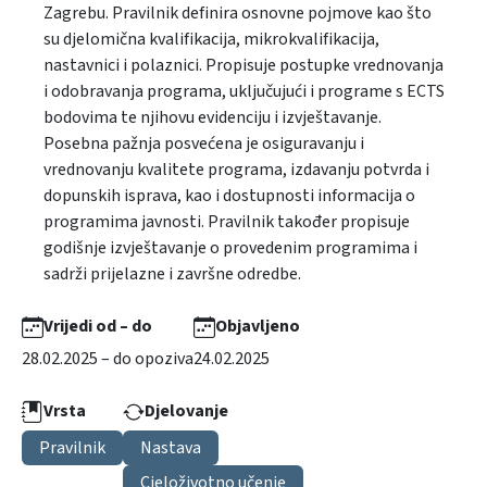
Zagrebu. Pravilnik definira osnovne pojmove kao što
su djelomična kvalifikacija, mikrokvalifikacija,
nastavnici i polaznici. Propisuje postupke vrednovanja
i odobravanja programa, uključujući i programe s ECTS
bodovima te njihovu evidenciju i izvještavanje.
Posebna pažnja posvećena je osiguravanju i
vrednovanju kvalitete programa, izdavanju potvrda i
dopunskih isprava, kao i dostupnosti informacija o
programima javnosti. Pravilnik također propisuje
godišnje izvještavanje o provedenim programima i
sadrži prijelazne i završne odredbe.
Vrijedi od – do
Objavljeno
28.02.2025 – do opoziva
24.02.2025
Vrsta
Djelovanje
Pravilnik
Nastava
Cjeloživotno učenje