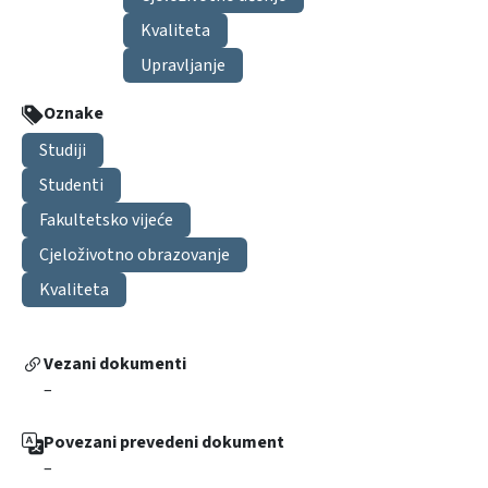
Kvaliteta
Upravljanje
Oznake
Studiji
Studenti
Fakultetsko vijeće
Cjeloživotno obrazovanje
Kvaliteta
Vezani dokumenti
–
Povezani prevedeni dokument
–