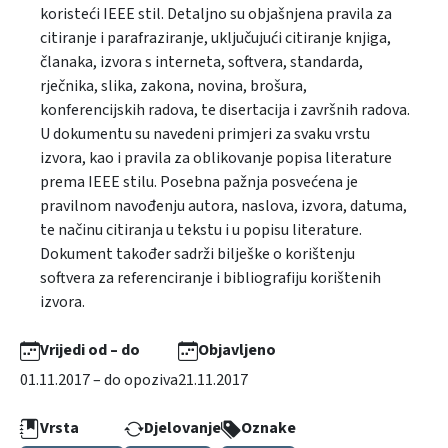
koristeći IEEE stil. Detaljno su objašnjena pravila za
citiranje i parafraziranje, uključujući citiranje knjiga,
članaka, izvora s interneta, softvera, standarda,
rječnika, slika, zakona, novina, brošura,
konferencijskih radova, te disertacija i završnih radova.
U dokumentu su navedeni primjeri za svaku vrstu
izvora, kao i pravila za oblikovanje popisa literature
prema IEEE stilu. Posebna pažnja posvećena je
pravilnom navođenju autora, naslova, izvora, datuma,
te načinu citiranja u tekstu i u popisu literature.
Dokument također sadrži bilješke o korištenju
softvera za referenciranje i bibliografiju korištenih
izvora.
Vrijedi od – do
Objavljeno
01.11.2017 – do opoziva
21.11.2017
Vrsta
Djelovanje
Oznake