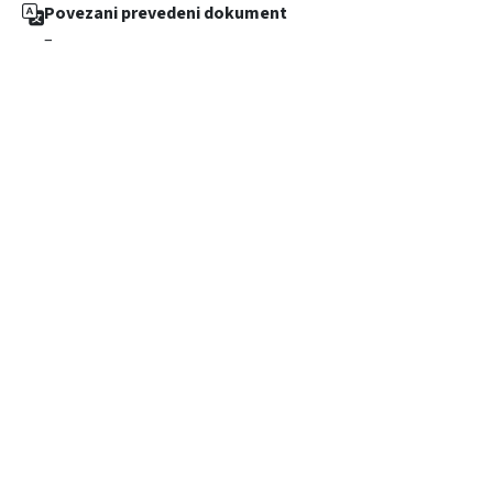
Povezani prevedeni dokument
–
2025 © Fakultet organizacije i informatike
Kontakt
czrpp@foi.hr