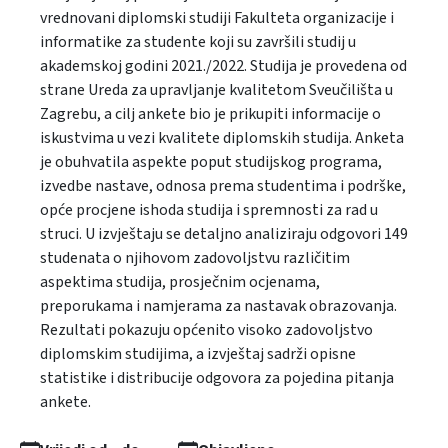
vrednovani diplomski studiji Fakulteta organizacije i
informatike za studente koji su završili studij u
akademskoj godini 2021./2022. Studija je provedena od
strane Ureda za upravljanje kvalitetom Sveučilišta u
Zagrebu, a cilj ankete bio je prikupiti informacije o
iskustvima u vezi kvalitete diplomskih studija. Anketa
je obuhvatila aspekte poput studijskog programa,
izvedbe nastave, odnosa prema studentima i podrške,
opće procjene ishoda studija i spremnosti za rad u
struci. U izvještaju se detaljno analiziraju odgovori 149
studenata o njihovom zadovoljstvu različitim
aspektima studija, prosječnim ocjenama,
preporukama i namjerama za nastavak obrazovanja.
Rezultati pokazuju općenito visoko zadovoljstvo
diplomskim studijima, a izvještaj sadrži opisne
statistike i distribucije odgovora za pojedina pitanja
ankete.