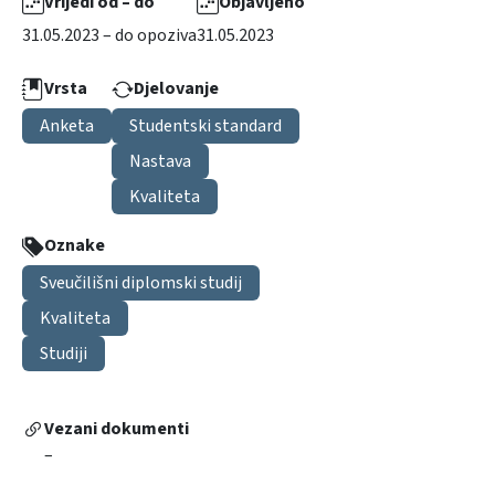
Vrijedi od – do
Objavljeno
31.05.2023 – do opoziva
31.05.2023
Vrsta
Djelovanje
Anketa
Studentski standard
Nastava
Kvaliteta
Oznake
Sveučilišni diplomski studij
Kvaliteta
Studiji
Vezani dokumenti
–