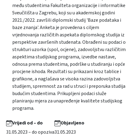
među studentima Fakulteta organizacije i informatike
Sveučilišta u Zagrebu, koji su u akademskoj godini
2021./2022. završili diplomski studij 'Baze podataka i
baze znanja'. Anketa je provedena s ciljem
vrjednovanja različitih aspekata diplomskog studija iz
perspektive završenih studenata. Obrađeni su podaci o
strukturi uzorka (spol, ocjene), zadovoljstvu različitim
aspektima studijskog programa, izvedbe nastave,
odnosa prema studentima, podrške u studiranju i opće
procjene ishoda. Rezultati su prikazani kroz tablice i
grafikone, a naglašava se visoka razina zadovoljstva
studijem, spremnost za rad u struci i preporuka studija
budućim studentima. Prikupljeni podaci služe
planiranju mjera za unapređenje kvalitete studijskog
programa.
Vrijedi od – do
Objavljeno
31.05.2023 – do opoziva
31.05.2023