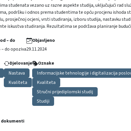
ima studenata vezano uz razne aspekte studija, uključujući rad služb
ma, podršku i odnos prema studentima te opću procjenu ishoda stud
u, prosječnoj ocjeni, vrsti studiranja, izboru studija, nastavku stu
te iskustva studiranja. Rezultatima se podržava planiranje budućih
 od – do
Objavljeno
4 – do opoziva
29.11.2024
Djelovanje
Oznake
Nastava
Informacijske tehnologije i digitalizacija poslo
Kvaliteta
Kvaliteta
Stručni prijediplomski studij
Studiji
i dokumenti