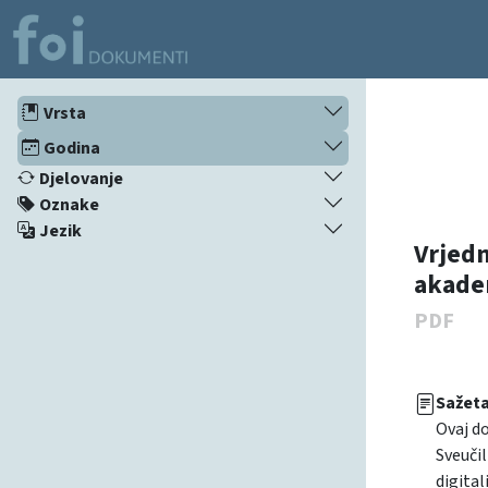
Vrsta
Godina
Djelovanje
Oznake
Jezik
Vrjedn
akadem
PDF
Sažet
Ovaj d
Sveučil
digital