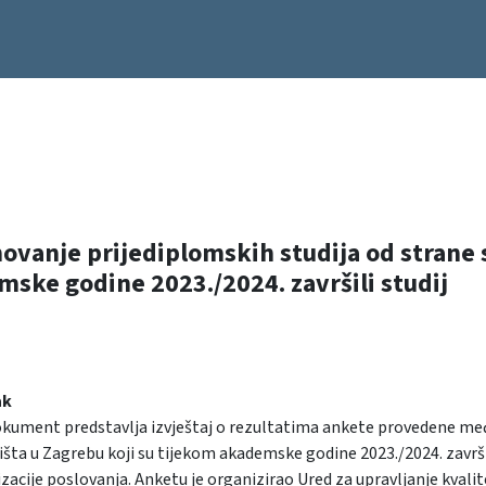
ovanje prijediplomskih studija od strane 
ske godine 2023./2024. završili studij
ak
okument predstavlja izvještaj o rezultatima ankete provedene međ
išta u Zagrebu koji su tijekom akademske godine 2023./2024. završi
izacije poslovanja. Anketu je organizirao Ured za upravljanje kvali