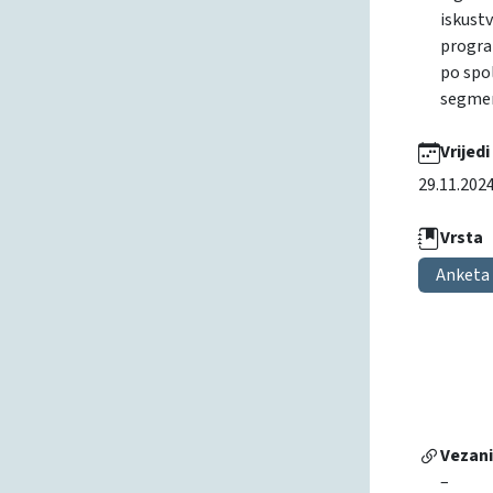
iskustv
progra
po spol
segmen
Vrijedi
29.11.202
Vrsta
Anketa
Vezan
–