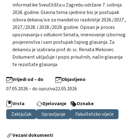
informatike Sveučilišta u Zagrebu održane 7. svibnja
2026. godine. Glavna tema sjednice bio je postupak
izbora dekana/ice za mandatno razdoblje 2026./2027.,
2027./2028. i 2028./2029. godine. Opisan je proces
upoznavanja s odlukom Senata, imenovanje izbornog
povjerenstva i sam postupak tajnog glasanja. Za
dekanicu je izabrana prof. dr. sc. Renata Mekovec.
Dokument uključuje i popis prisutnih, način glasanja
te rezultate glasanja.
Vrijedi od – do
Objavljeno
07.05.2026 – do opoziva
22.05.2026
Vrsta
Djelovanje
Oznake
Zaključak
Upravljanje
Fakultetsko vijeće
Vezani dokumenti