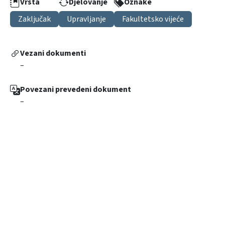
Vrsta
Djelovanje
Oznake
Zaključak
Upravljanje
Fakultetsko vijeće
Vezani dokumenti
–
Povezani prevedeni dokument
–