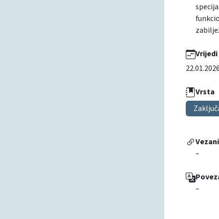
specija
funkcio
zabilj
Vrijedi
22.01.202
Vrsta
Zaključ
Vezan
–
Povez
–