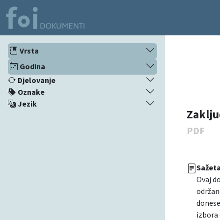
Vrsta
Godina
Djelovanje
Oznake
Jezik
Zaklju
PDF
Sažet
Ovaj do
održan
donese
izbora