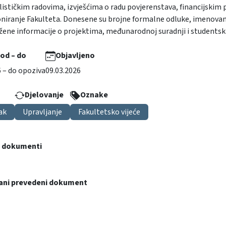
lističkim radovima, izvješćima o radu povjerenstava, financijskim
niranje Fakulteta. Donesene su brojne formalne odluke, imenovana s
ežene informacije o projektima, međunarodnoj suradnji i students
 od – do
Objavljeno
6 – do opoziva
09.03.2026
Djelovanje
Oznake
ak
Upravljanje
Fakultetsko vijeće
i dokumenti
ani prevedeni dokument